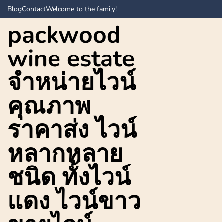
Skip
Blog
Contact
Welcome to the family!
to
packwood
content
wine estate
จำหน่ายไวน์
คุณภาพ
ราคาส่ง ไวน์
หลากหลาย
ชนิด ทั้งไวน์
แดง ไวน์ขาว