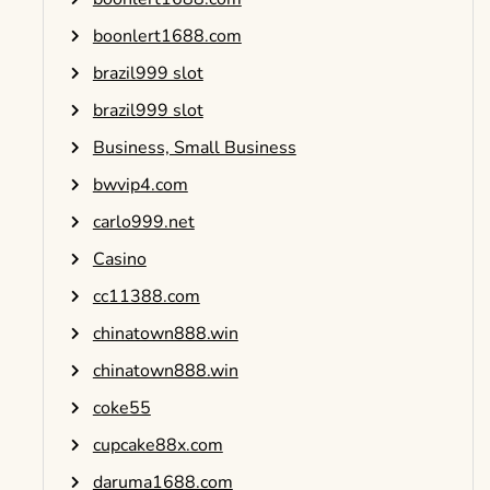
boonlert1688.com
brazil999 slot
brazil999 slot
Business, Small Business
bwvip4.com
carlo999.net
Casino
cc11388.com
chinatown888.win
chinatown888.win
coke55
cupcake88x.com
daruma1688.com