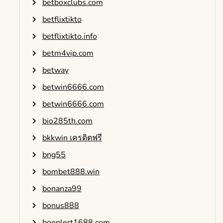
betboxclubs.com
betflixtikto
betflixtikto.info
betm4vip.com
betway
betwin6666.com
betwin6666.com
bio285th.com
bkkwin เครดิตฟรี
bng55
bombet888.win
bonanza99
bonus888
boonlert1688.com