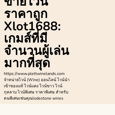
ขายไวน์
ราคาถูก
Xlot1688:
เกมส์ที่มี
จำนวนผู้เล่น
มากที่สุด
https://www.plettwinelands.com
จำหน่ายไวน์ (Wine) ออนไลน์ ไวน์นำ
เข้าของแท้ ไวน์แดง ไวน์ขาว ไวน์
กุหลาบ ไวน์พิเศษ ราคาพิเศษ สำหรับ
คนพิเศษเช่นคุณlodestone wines