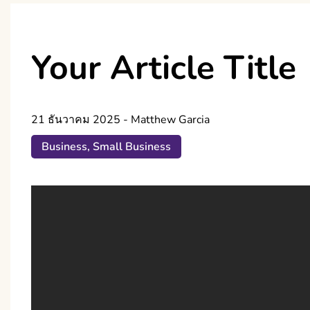
Your Article Title
21 ธันวาคม 2025
-
Matthew Garcia
Business, Small Business