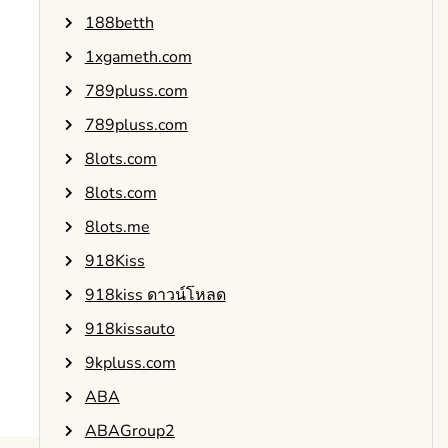
188betth
1xgameth.com
789pluss.com
789pluss.com
8lots.com
8lots.com
8lots.me
918Kiss
918kiss ดาวน์โหลด
918kissauto
9kpluss.com
ABA
ABAGroup2