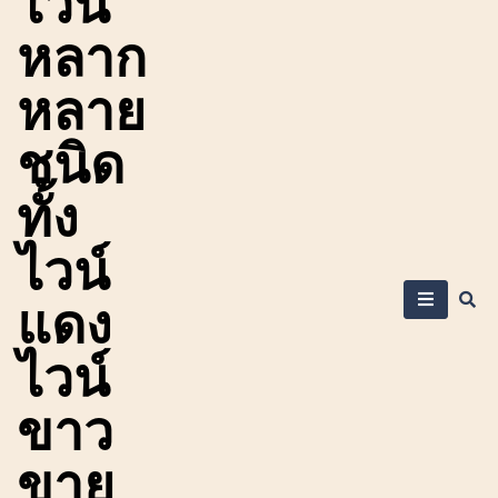
ไวน์
หลาก
หลาย
ชนิด
ทั้ง
ไวน์
แดง
ไวน์
ขาว
ขาย