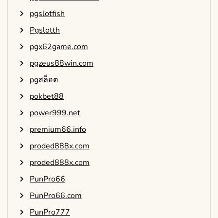
pgslotfish
Pgslotth
pgx62game.com
pgzeus88win.com
pgสล็อต
pokbet88
power999.net
premium66.info
proded888x.com
proded888x.com
PunPro66
PunPro66.com
PunPro777