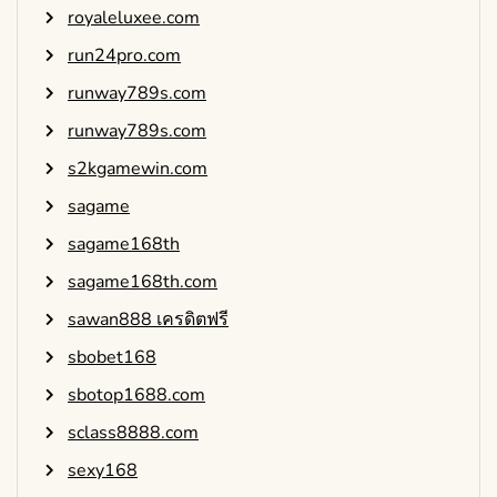
royaleluxee.com
run24pro.com
runway789s.com
runway789s.com
s2kgamewin.com
sagame
sagame168th
sagame168th.com
sawan888 เครดิตฟรี
sbobet168
sbotop1688.com
sclass8888.com
sexy168