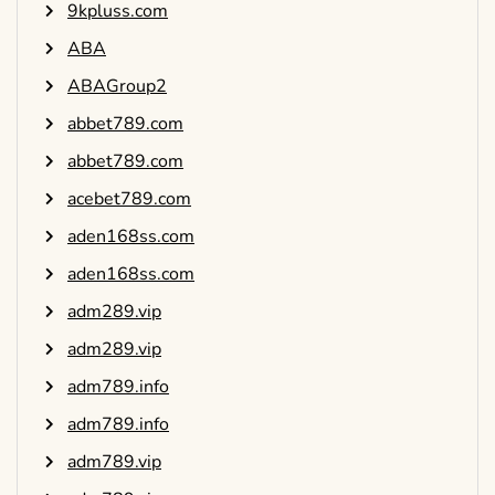
9kpluss.com
ABA
ABAGroup2
abbet789.com
abbet789.com
acebet789.com
aden168ss.com
aden168ss.com
adm289.vip
adm289.vip
adm789.info
adm789.info
adm789.vip