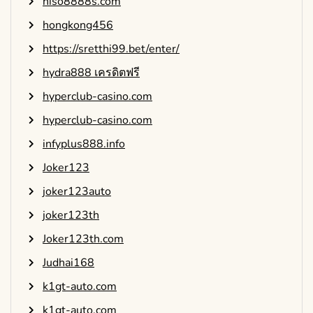
hiso8888s.com
hongkong456
https://sretthi99.bet/enter/
hydra888 เครดิตฟรี
hyperclub-casino.com
hyperclub-casino.com
infyplus888.info
Joker123
joker123auto
joker123th
Joker123th.com
Judhai168
k1gt-auto.com
k1gt-auto.com