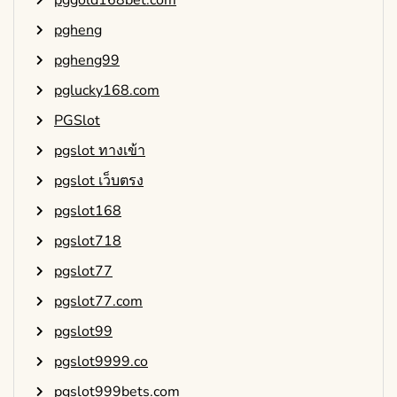
pggold168bet.com
pgheng
pgheng99
pglucky168.com
PGSlot
pgslot ทางเข้า
pgslot เว็บตรง
pgslot168
pgslot718
pgslot77
pgslot77.com
pgslot99
pgslot9999.co
pgslot999bets.com