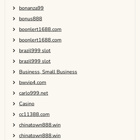
bonanza99
bonus888
boonlert1688.com
boonlert1688.com
brazil999 slot
brazil999 slot
Business, Small Business
bwvip4.com
carlo999.net
Casino
cc11388.com
chinatown888.win
chinatown888.win