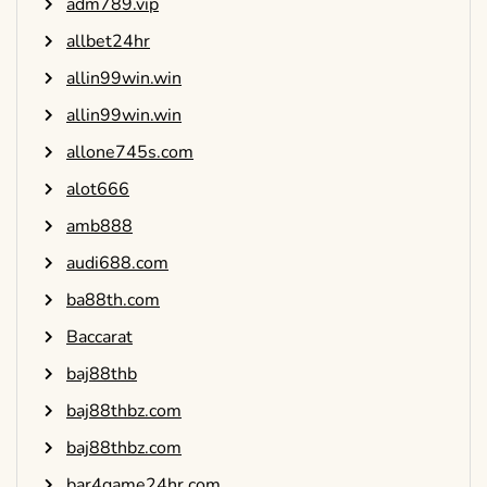
adm789.vip
allbet24hr
allin99win.win
allin99win.win
allone745s.com
alot666
amb888
audi688.com
ba88th.com
Baccarat
baj88thb
baj88thbz.com
baj88thbz.com
bar4game24hr.com