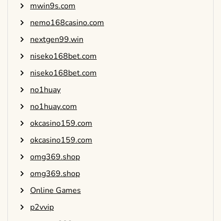
mwin9s.com
nemo168casino.com
nextgen99.win
niseko168bet.com
niseko168bet.com
no1huay
no1huay.com
okcasino159.com
okcasino159.com
omg369.shop
omg369.shop
Online Games
p2vvip