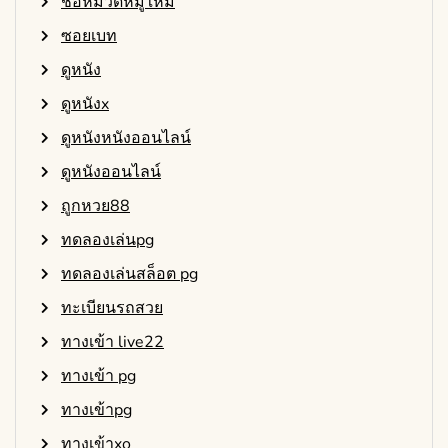
ชื่อหมวดหมู่ใหม่
ซอยเบท
ดูหนัง
ดูหนังx
ดูหนังหนังออนไลน์
ดูหนังออนไลน์
ถูกหวย88
ทดลองเล่นpg
ทดลองเล่นสล็อต pg
ทะเบียนรถสวย
ทางเข้า live22
ทางเข้า pg
ทางเข้าpg
ทางเข้าxo