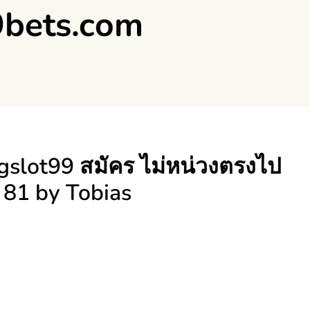
9bets.com
gslot99 สมัคร ไม่หน่วงตรงไป
81 by Tobias