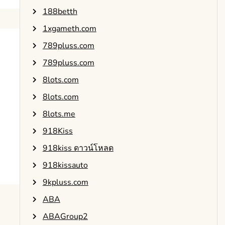
188betth
1xgameth.com
789pluss.com
789pluss.com
8lots.com
8lots.com
8lots.me
918Kiss
918kiss ดาวน์โหลด
918kissauto
9kpluss.com
ABA
ABAGroup2