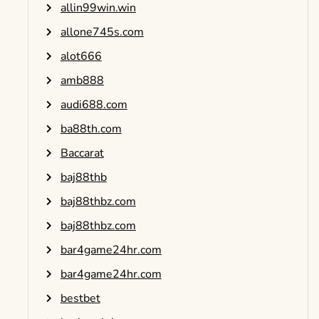
allin99win.win
allone745s.com
alot666
amb888
audi688.com
ba88th.com
Baccarat
baj88thb
baj88thbz.com
baj88thbz.com
bar4game24hr.com
bar4game24hr.com
bestbet