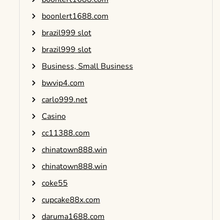
boonlert1688.com
brazil999 slot
brazil999 slot
Business, Small Business
bwvip4.com
carlo999.net
Casino
cc11388.com
chinatown888.win
chinatown888.win
coke55
cupcake88x.com
daruma1688.com