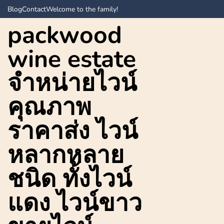
Skip
Blog
Contact
Welcome to the family!
to
packwood
content
wine estate
จำหน่ายไวน์
คุณภาพ
ราคาส่ง ไวน์
หลากหลาย
ชนิด ทั้งไวน์
แดง ไวน์ขาว