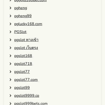
pggold168bet.com
pgheng
pgheng99
pglucky168.com
PGSlot
pgslot ทางเข้า
pgslot เว็บตรง
pgslot168
pgslot718
pgslot77
pgslot77.com
pgslot99
pgslot9999.co
pgslot999bets.com