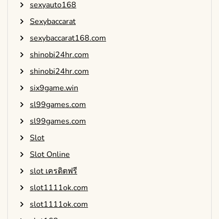
sexyauto168
Sexybaccarat
sexybaccarat168.com
shinobi24hr.com
shinobi24hr.com
six9game.win
sl99games.com
sl99games.com
Slot
Slot Online
slot เครดิตฟรี
slot1111ok.com
slot1111ok.com