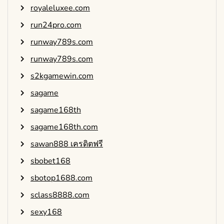
royaleluxee.com
run24pro.com
runway789s.com
runway789s.com
s2kgamewin.com
sagame
sagame168th
sagame168th.com
sawan888 เครดิตฟรี
sbobet168
sbotop1688.com
sclass8888.com
sexy168