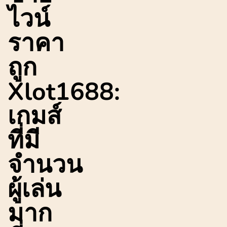
ไวน์
ราคา
ถูก
Xlot1688:
เกมส์
ที่มี
จำนวน
ผู้เล่น
มาก