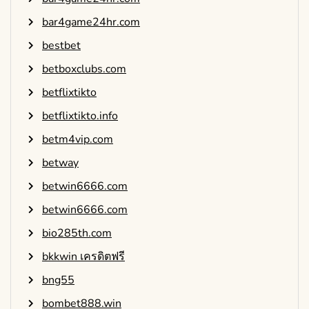
bar4game24hr.com
bestbet
betboxclubs.com
betflixtikto
betflixtikto.info
betm4vip.com
betway
betwin6666.com
betwin6666.com
bio285th.com
bkkwin เครดิตฟรี
bng55
bombet888.win