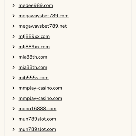
medee989.com
megawaysbet789.com
megawaysbet789.net
mfj889xx.com
mfj889xx.com
mia88th.com
mia88th.com
mib555s.com
mmplay-casino.com
mmplay-casino.com
mono16888.com
mun789slot.com
mun789slot.com