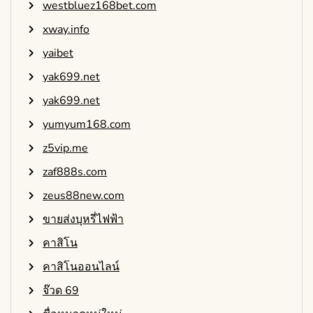
westbluez168bet.com
xway.info
yaibet
yak699.net
yak699.net
yumyum168.com
z5vip.me
zaf888s.com
zeus88new.com
ขายส่งบุหรี่ไฟฟ้า
คาสิโน
คาสิโนออนไลน์
จ๊วด 69