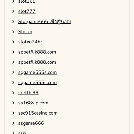
slot168
slot777
Slotgame666 เข้าสู่ระบบ
Slotxo
slotxo24hr
spbetflik888.com
spbetflik888.com
sqgame555s.com
sqgame555s.com
sretthi99
ss168vip.com
ssc915casino.com
ssgame666
ssru