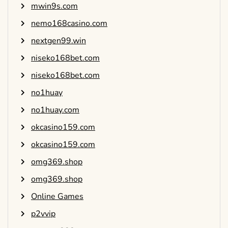
mwin9s.com
nemo168casino.com
nextgen99.win
niseko168bet.com
niseko168bet.com
no1huay
no1huay.com
okcasino159.com
okcasino159.com
omg369.shop
omg369.shop
Online Games
p2vvip