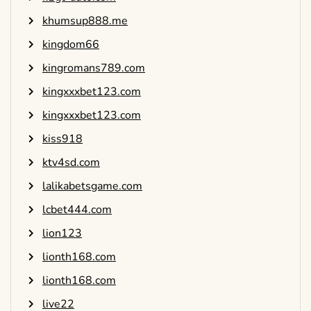
khumsup888.me
kingdom66
kingromans789.com
kingxxxbet123.com
kingxxxbet123.com
kiss918
ktv4sd.com
lalikabetsgame.com
lcbet444.com
lion123
lionth168.com
lionth168.com
live22