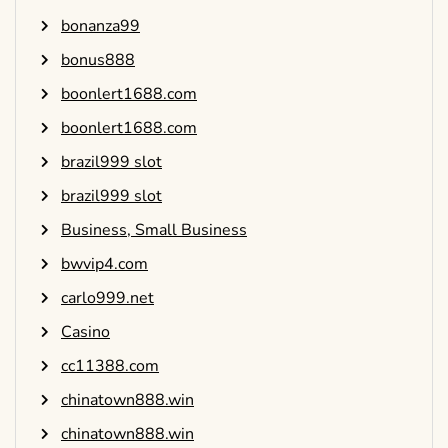
bonanza99
bonus888
boonlert1688.com
boonlert1688.com
brazil999 slot
brazil999 slot
Business, Small Business
bwvip4.com
carlo999.net
Casino
cc11388.com
chinatown888.win
chinatown888.win