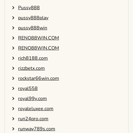
Pussy888
pussy888play
pussy888win
RENO88WIN.COM
RENO88WIN.COM
rich8188.com
rizzbetx.com
rockstar66win.com
royal558
royal99y.com
royaleluxee.com
run24pro.com
runway789s.com