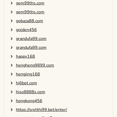
gem99ths.com
gem99ths.com
gobaza88.com
golden456
grandufa99.com
grandufa99.com
happy168
hengheng9899.com
hengjing168
hi6bet.com
hiso8888s.com
hongkong456
https://sretthi99.bet/enter/