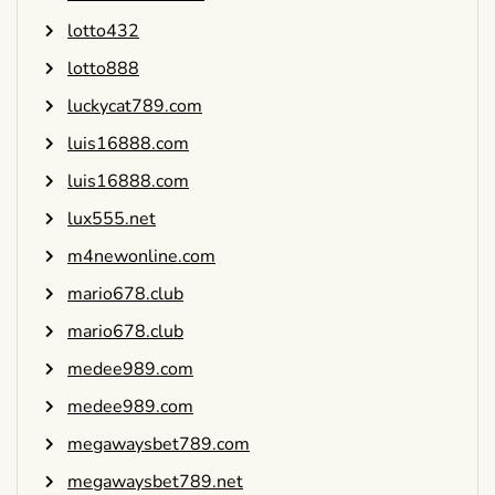
lotto432
lotto888
luckycat789.com
luis16888.com
luis16888.com
lux555.net
m4newonline.com
mario678.club
mario678.club
medee989.com
medee989.com
megawaysbet789.com
megawaysbet789.net