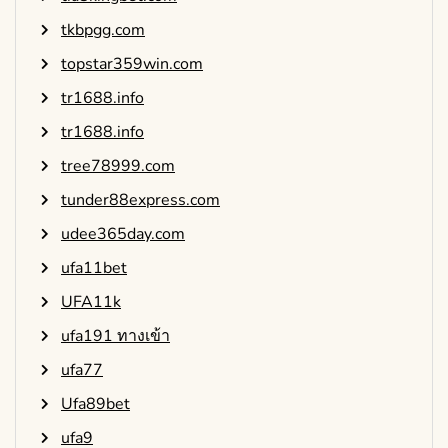
tkbpgg.com
topstar359win.com
tr1688.info
tr1688.info
tree78999.com
tunder88express.com
udee365day.com
ufa11bet
UFA11k
ufa191 ทางเข้า
ufa77
Ufa89bet
ufa9