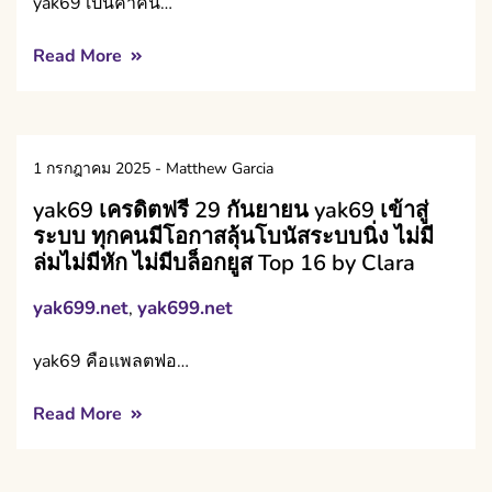
yak69 เป็นคำค้น…
Read More
1 กรกฎาคม 2025
-
Matthew Garcia
yak69 เครดิตฟรี 29 กันยายน yak69 เข้าสู่
ระบบ ทุกคนมีโอกาสลุ้นโบนัสระบบนิ่ง ไม่มี
ล่มไม่มีหัก ไม่มีบล็อกยูส Top 16 by Clara
yak699.net
yak699.net
,
yak69 คือแพลตฟอ…
Read More