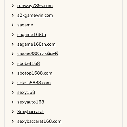
runway789s.com
s2kgamewin.com
sagame
sagame168th
sagame168th.com
sawan888 เครดิตฟรี
sbobet168
sbotop1688.com
sclass8888.com
sexy168
sexyauto168
Sexybaccarat
sexybaccarat168.com