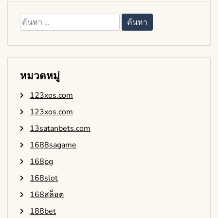
ค้นหา
สำหรับ:
หมวดหมู่
123xos.com
123xos.com
13satanbets.com
1688sagame
168pg
168slot
168สล็อต
188bet