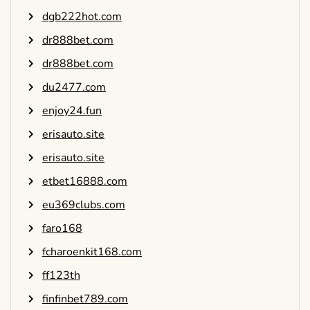
dgb222hot.com
dr888bet.com
dr888bet.com
du2477.com
enjoy24.fun
erisauto.site
erisauto.site
etbet16888.com
eu369clubs.com
faro168
fcharoenkit168.com
ff123th
finfinbet789.com