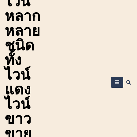
ไวน์
หลาก
หลาย
ชนิด
ทั้ง
ไวน์
แดง
ไวน์
ขาว
ขาย