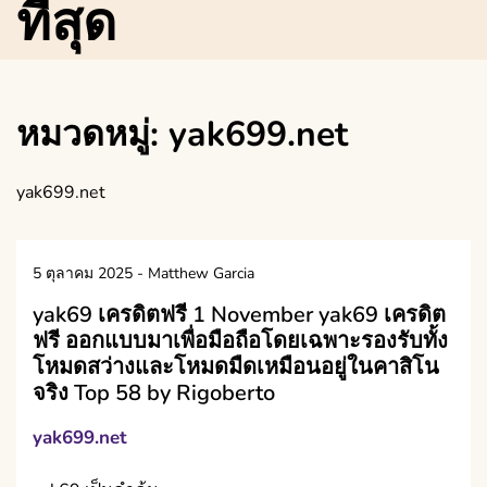
ที่สุด
หมวดหมู่:
yak699.net
yak699.net
5 ตุลาคม 2025
-
Matthew Garcia
yak69 เครดิตฟรี 1 November yak69 เครดิต
ฟรี ออกแบบมาเพื่อมือถือโดยเฉพาะรองรับทั้ง
โหมดสว่างและโหมดมืดเหมือนอยู่ในคาสิโน
จริง Top 58 by Rigoberto
yak699.net