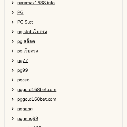
paramax1688.info
PG
PG Slot
pg slot เว็บตรง
pg สล็อต
pg เว็บตรง
pg77
pg99
pgceo
pggold168bet.com
pggold168bet.com
pgheng
pgheng99