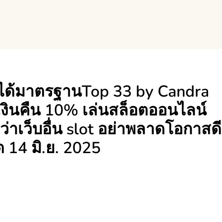
ี ได้มาตรฐานTop 33 by Candra
เงินคืน 10% เล่นสล็อตออนไลน์
่าเว็บอื่น slot อย่าพลาดโอกาสดี
ด 14 มิ.ย. 2025