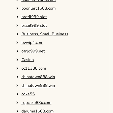
boonlert1688.com
brazil999 slot
brazil999 slot
Business, Small Business
bwvip4.com
carlo999.net
Casino
cc11388.com
chinatown888.win
chinatown888.win
coke55
cupcake88x.com
daruma1688.com