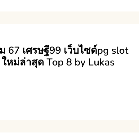
 67 เศรษฐี99 เว็บไซต์pg slot
 ใหม่ล่าสุด Top 8 by Lukas