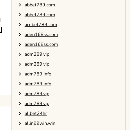
abbet789.com
abbet789.com
ก
acebet789.com
บ
aden168ss.com
aden168ss.com
adm289.vip
adm289.vip
adm789.info
adm789.info
adm789.vip
adm789.vip
allbet24hr
allin99win.win