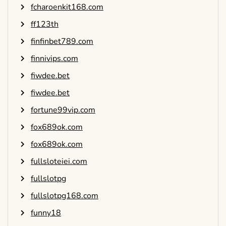
fcharoenkit168.com
ff123th
finfinbet789.com
finnivips.com
fiwdee.bet
fiwdee.bet
fortune99vip.com
fox689ok.com
fox689ok.com
fullsloteiei.com
fullslotpg
fullslotpg168.com
funny18