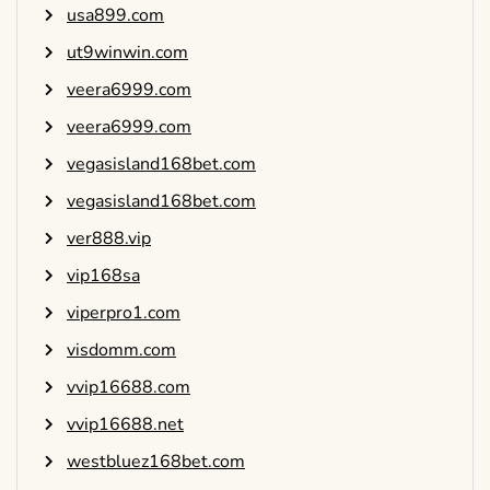
usa899.com
ut9winwin.com
veera6999.com
veera6999.com
vegasisland168bet.com
vegasisland168bet.com
ver888.vip
vip168sa
viperpro1.com
visdomm.com
vvip16688.com
vvip16688.net
westbluez168bet.com