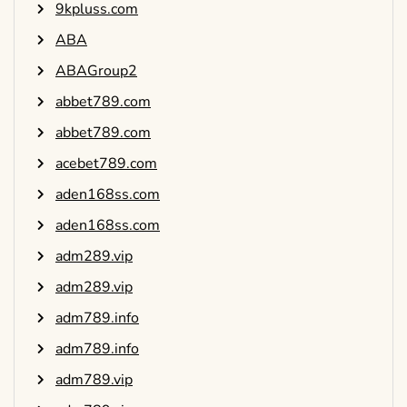
9kpluss.com
ABA
ABAGroup2
abbet789.com
abbet789.com
acebet789.com
aden168ss.com
aden168ss.com
adm289.vip
adm289.vip
adm789.info
adm789.info
adm789.vip