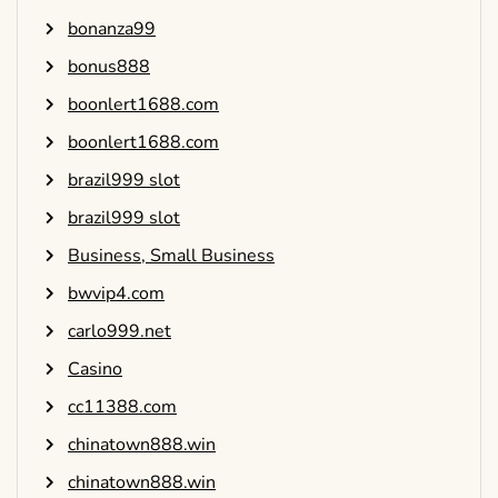
bonanza99
bonus888
boonlert1688.com
boonlert1688.com
brazil999 slot
brazil999 slot
Business, Small Business
bwvip4.com
carlo999.net
Casino
cc11388.com
chinatown888.win
chinatown888.win