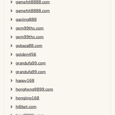
gamehit8888.com
gamehit8888.com
gaojing888
gem99ths.com
gem99ths.com
gobaza88.com
golden456
grandufa99.com
grandufa99.com
happy168
hengheng9899.com
hengjing168
hi6bet.com