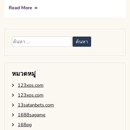
Read More
ค้นหา
สำหรับ:
หมวดหมู่
123xos.com
123xos.com
13satanbets.com
1688sagame
168pg