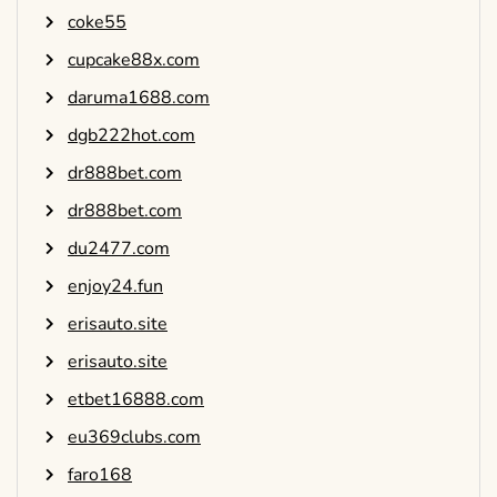
coke55
cupcake88x.com
daruma1688.com
dgb222hot.com
dr888bet.com
dr888bet.com
du2477.com
enjoy24.fun
erisauto.site
erisauto.site
etbet16888.com
eu369clubs.com
faro168