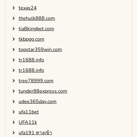
texas24
thehulk888.com
tia8kingbet.com
tkbpgg.com
topstar359win.com
tr1688.info
tr1688.info
tree78999.com
tunder88express.com
udee365day.com
ufa11bet
UFA11k
ufa191 ทางเข้า