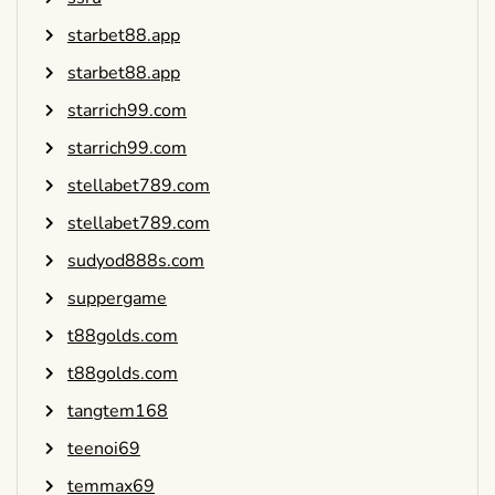
starbet88.app
starbet88.app
starrich99.com
starrich99.com
stellabet789.com
stellabet789.com
sudyod888s.com
suppergame
t88golds.com
t88golds.com
tangtem168
teenoi69
temmax69