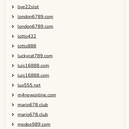
live22slot
london6789.com
london6789.com
lotto432
lotto888
luckycat789.com
luis16888.com
luis16888.com
lux555.net
m4newonline.com
mario678.club
mario678.club
medee989.com