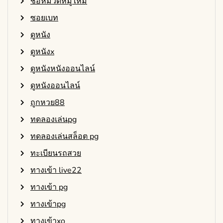
ชื่อหมวดหมู่ใหม่
ซอยเบท
ดูหนัง
ดูหนังx
ดูหนังหนังออนไลน์
ดูหนังออนไลน์
ถูกหวย88
ทดลองเล่นpg
ทดลองเล่นสล็อต pg
ทะเบียนรถสวย
ทางเข้า live22
ทางเข้า pg
ทางเข้าpg
ทางเข้าxo