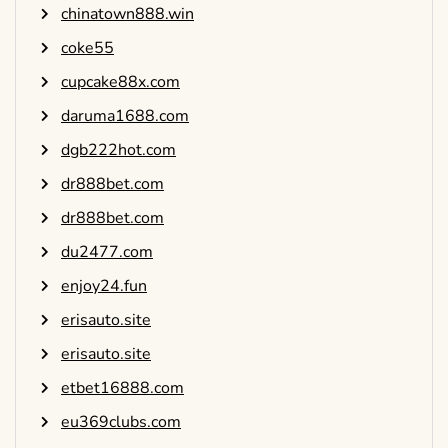
chinatown888.win
coke55
cupcake88x.com
daruma1688.com
dgb222hot.com
dr888bet.com
dr888bet.com
du2477.com
enjoy24.fun
erisauto.site
erisauto.site
etbet16888.com
eu369clubs.com