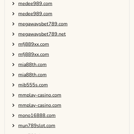
medee989.com
medee989.com
megawaysbet789.com
megawaysbet789.net
mfj889xx.com
mfj889xx.com
mia88th.com
mia88th.com
mib555s.com
mmplay-casino.com
mmplay-casino.com
mono16888.com
mun789slot.com