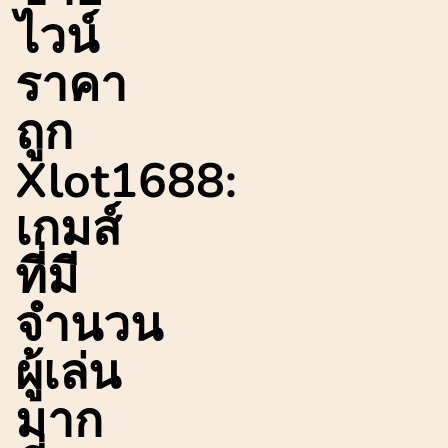
ไวน์
ราคา
ถูก
Xlot1688:
เกมส์
ที่มี
จำนวน
ผู้เล่น
มาก