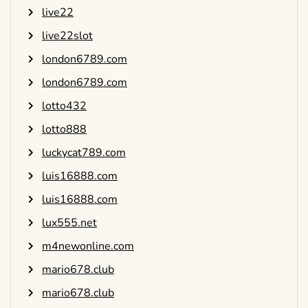
live22
live22slot
london6789.com
london6789.com
lotto432
lotto888
luckycat789.com
luis16888.com
luis16888.com
lux555.net
m4newonline.com
mario678.club
mario678.club