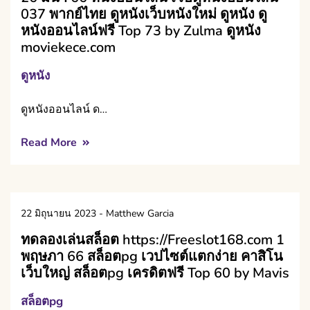
037 พากย์ไทย ดูหนังเว็บหนังใหม่ ดูหนัง ดู
หนังออนไลน์ฟรี Top 73 by Zulma ดูหนัง
moviekece.com
ดูหนัง
ดูหนังออนไลน์ ด…
Read More
22 มิถุนายน 2023
-
Matthew Garcia
ทดลองเล่นสล็อต https://Freeslot168.com 1
พฤษภา 66 สล็อตpg เวปไซต์แตกง่าย คาสิโน
เว็บใหญ่ สล็อตpg เครดิตฟรี Top 60 by Mavis
สล็อตpg