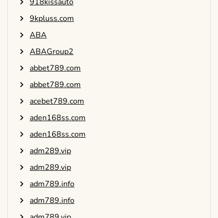
918kissauto
9kpluss.com
ABA
ABAGroup2
abbet789.com
abbet789.com
acebet789.com
aden168ss.com
aden168ss.com
adm289.vip
adm289.vip
adm789.info
adm789.info
adm789.vip