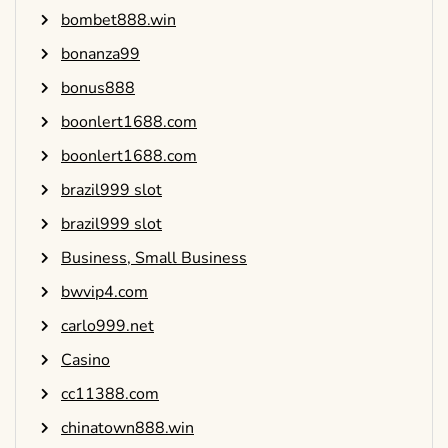
bombet888.win
bonanza99
bonus888
boonlert1688.com
boonlert1688.com
brazil999 slot
brazil999 slot
Business, Small Business
bwvip4.com
carlo999.net
Casino
cc11388.com
chinatown888.win