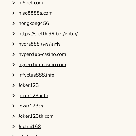
hi6bet.com
hiso8888s.com
hongkong456
https://sretthi99.bet/enter/
hydra888 เครดิตฟรี
hyperclub-casino.com
hyperclub-casino.com
infyplus888.info
Joker123
joker123auto
joker123th
Joker123th.com
Judhai168