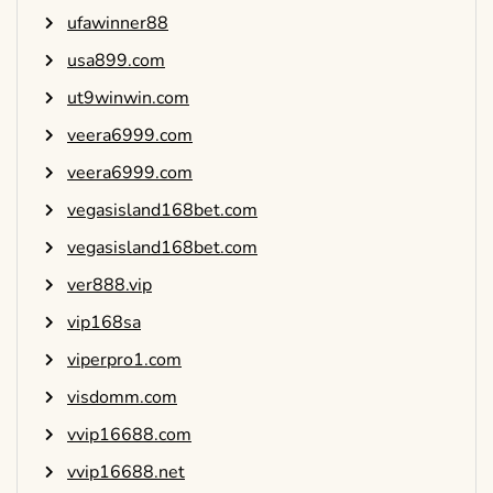
ufawinner88
usa899.com
ut9winwin.com
veera6999.com
veera6999.com
vegasisland168bet.com
vegasisland168bet.com
ver888.vip
vip168sa
viperpro1.com
visdomm.com
vvip16688.com
vvip16688.net