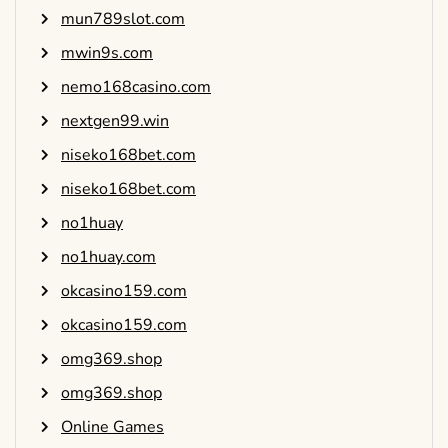
mun789slot.com
mwin9s.com
nemo168casino.com
nextgen99.win
niseko168bet.com
niseko168bet.com
no1huay
no1huay.com
okcasino159.com
okcasino159.com
omg369.shop
omg369.shop
Online Games