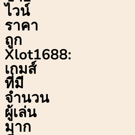
ไวน์
ราคา
ถูก
Xlot1688:
เกมส์
ที่มี
จำนวน
ผู้เล่น
มาก