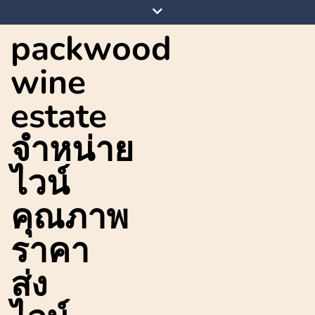
Skip
to
packwood
content
wine
estate
จำหน่าย
ไวน์
คุณภาพ
ราคา
ส่ง