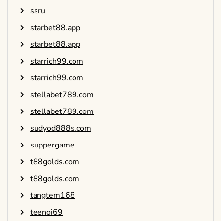
ssru
starbet88.app
starbet88.app
starrich99.com
starrich99.com
stellabet789.com
stellabet789.com
sudyod888s.com
suppergame
t88golds.com
t88golds.com
tangtem168
teenoi69