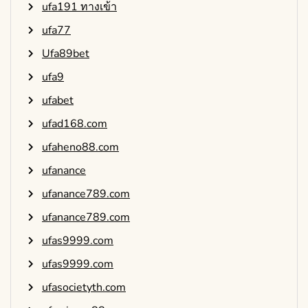
ufa191 ทางเข้า
ufa77
Ufa89bet
ufa9
ufabet
ufad168.com
ufaheno88.com
ufanance
ufanance789.com
ufanance789.com
ufas9999.com
ufas9999.com
ufasocietyth.com