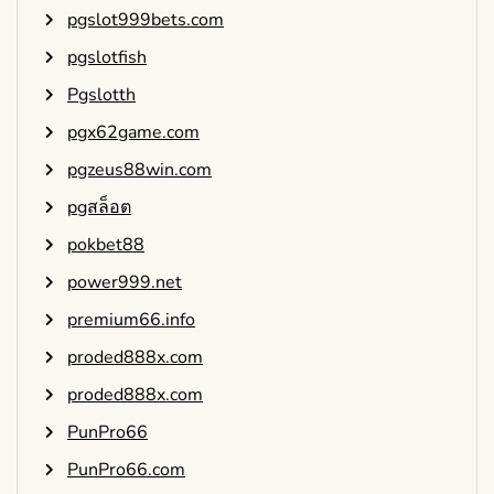
pgslot999bets.com
pgslotfish
Pgslotth
pgx62game.com
pgzeus88win.com
pgสล็อต
pokbet88
power999.net
premium66.info
proded888x.com
proded888x.com
PunPro66
PunPro66.com