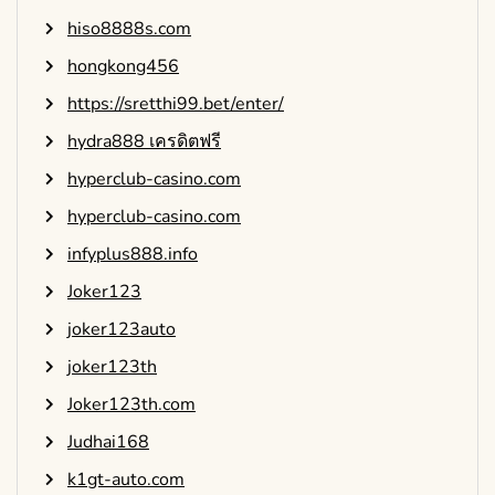
hiso8888s.com
hongkong456
https://sretthi99.bet/enter/
hydra888 เครดิตฟรี
hyperclub-casino.com
hyperclub-casino.com
infyplus888.info
Joker123
joker123auto
joker123th
Joker123th.com
Judhai168
k1gt-auto.com