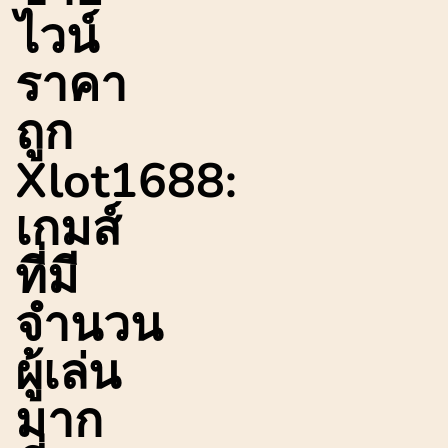
ไวน์
ราคา
ถูก
Xlot1688:
เกมส์
ที่มี
จำนวน
ผู้เล่น
มาก