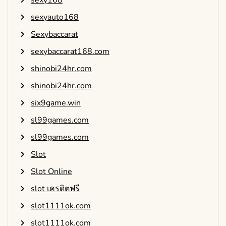
sexy168
sexyauto168
Sexybaccarat
sexybaccarat168.com
shinobi24hr.com
shinobi24hr.com
six9game.win
sl99games.com
sl99games.com
Slot
Slot Online
slot เครดิตฟรี
slot1111ok.com
slot1111ok.com