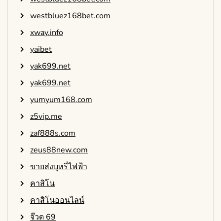
westbluez168bet.com
xway.info
yaibet
yak699.net
yak699.net
yumyum168.com
z5vip.me
zaf888s.com
zeus88new.com
ขายส่งบุหรี่ไฟฟ้า
คาสิโน
คาสิโนออนไลน์
จ๊วด 69