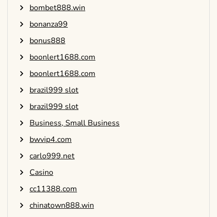
bombet888.win
bonanza99
bonus888
boonlert1688.com
boonlert1688.com
brazil999 slot
brazil999 slot
Business, Small Business
bwvip4.com
carlo999.net
Casino
cc11388.com
chinatown888.win