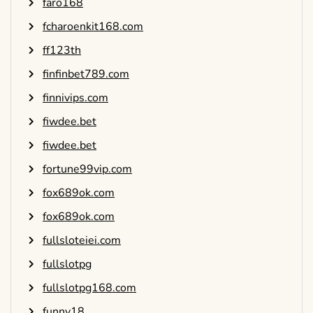
faro168
fcharoenkit168.com
ff123th
finfinbet789.com
finnivips.com
fiwdee.bet
fiwdee.bet
fortune99vip.com
fox689ok.com
fox689ok.com
fullsloteiei.com
fullslotpg
fullslotpg168.com
funny18