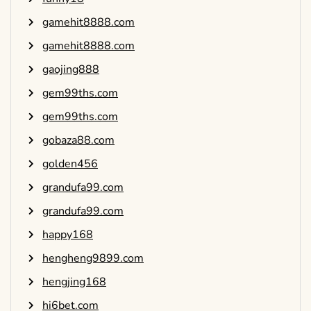
gamehit8888.com
gamehit8888.com
gaojing888
gem99ths.com
gem99ths.com
gobaza88.com
golden456
grandufa99.com
grandufa99.com
happy168
hengheng9899.com
hengjing168
hi6bet.com