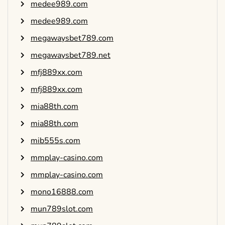
medee989.com
medee989.com
megawaysbet789.com
megawaysbet789.net
mfj889xx.com
mfj889xx.com
mia88th.com
mia88th.com
mib555s.com
mmplay-casino.com
mmplay-casino.com
mono16888.com
mun789slot.com