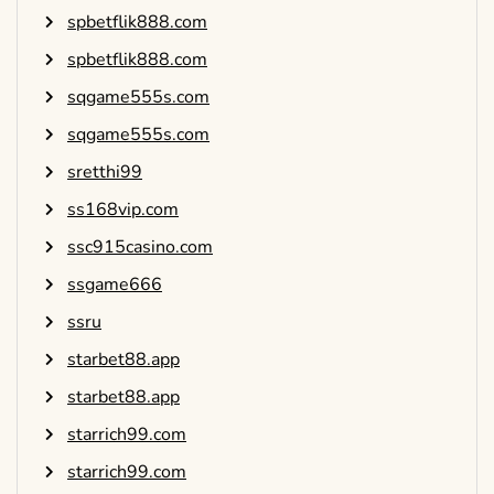
spbetflik888.com
spbetflik888.com
sqgame555s.com
sqgame555s.com
sretthi99
ss168vip.com
ssc915casino.com
ssgame666
ssru
starbet88.app
starbet88.app
starrich99.com
starrich99.com