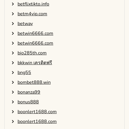
betflixtikto.info
betm4vip.com
betway
betwin6666.com
betwin6666.com
bio285th.com
bkkwin เครดิตฟรี
bng55
bombet888.win
bonanza99
bonus888
boonlert1688.com
boonlert1688.com