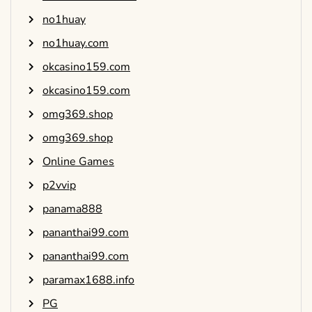
no1huay
no1huay.com
okcasino159.com
okcasino159.com
omg369.shop
omg369.shop
Online Games
p2vvip
panama888
pananthai99.com
pananthai99.com
paramax1688.info
PG