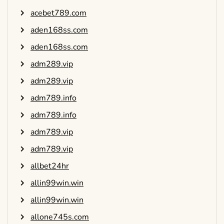
acebet789.com
aden168ss.com
aden168ss.com
adm289.vip
adm289.vip
adm789.info
adm789.info
adm789.vip
adm789.vip
allbet24hr
allin99win.win
allin99win.win
allone745s.com