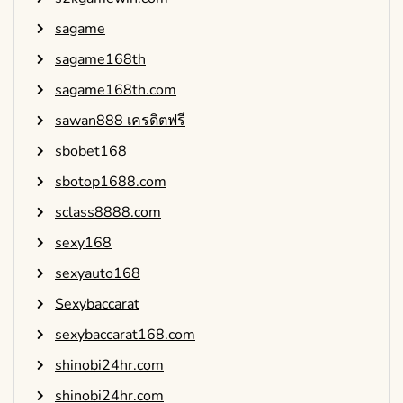
sagame
sagame168th
sagame168th.com
sawan888 เครดิตฟรี
sbobet168
sbotop1688.com
sclass8888.com
sexy168
sexyauto168
Sexybaccarat
sexybaccarat168.com
shinobi24hr.com
shinobi24hr.com