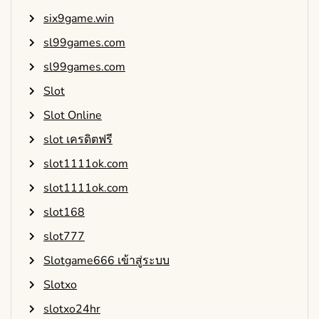
six9game.win
sl99games.com
sl99games.com
Slot
Slot Online
slot เครดิตฟรี
slot1111ok.com
slot1111ok.com
slot168
slot777
Slotgame666 เข้าสู่ระบบ
Slotxo
slotxo24hr