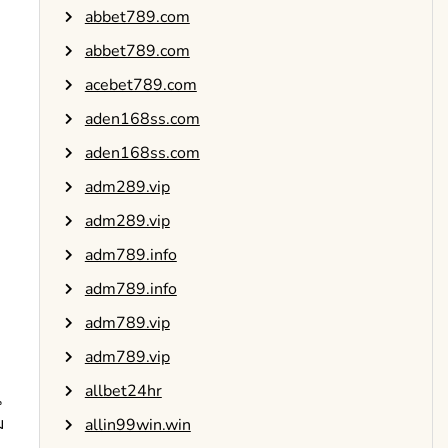
abbet789.com
abbet789.com
acebet789.com
aden168ss.com
aden168ss.com
adm289.vip
adm289.vip
adm789.info
adm789.info
adm789.vip
adm789.vip
allbet24hr
น
ม
allin99win.win