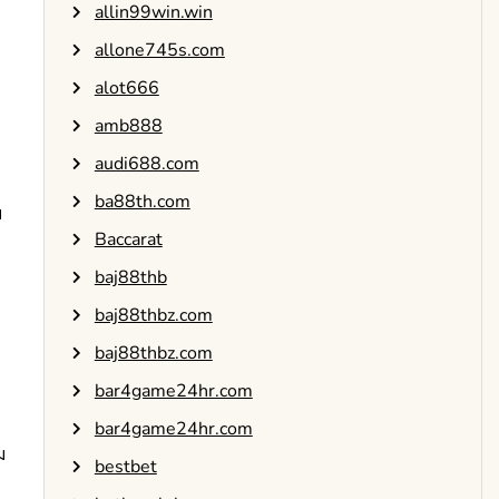
allin99win.win
allone745s.com
alot666
amb888
audi688.com
ba88th.com
บ
Baccarat
baj88thb
baj88thbz.com
baj88thbz.com
bar4game24hr.com
bar4game24hr.com
ม
bestbet