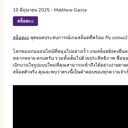
10 มิถุนายน 2025
-
Matthew Garcia
สล็อตxo
สล็อตxo
สุดยอดประสบการณ์เกมสล็อตที่พร้อม กับ slotxo24
โลกของเกมออนไลน์ที่หมุนไปอย่างเร็ว เกมสล็อตยังคงยืนหยัด
หลากหลาย ครบครัน รวมทั้งเต็มไปด้วยประสิทธิภาพ ชื่อข
เบิกบานใจรูปแบบใหม่ที่คุณสามารถเข้าถึงได้อย่างง่ายดายผ่า
สล็อตตัวจริง คุณจะพบว่าตรงนี้เป็นคำตอบของทุกความจำเป