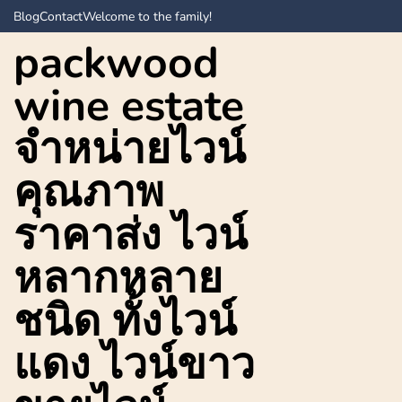
Skip
Blog
Contact
Welcome to the family!
to
packwood
content
wine estate
จำหน่ายไวน์
คุณภาพ
ราคาส่ง ไวน์
หลากหลาย
ชนิด ทั้งไวน์
แดง ไวน์ขาว