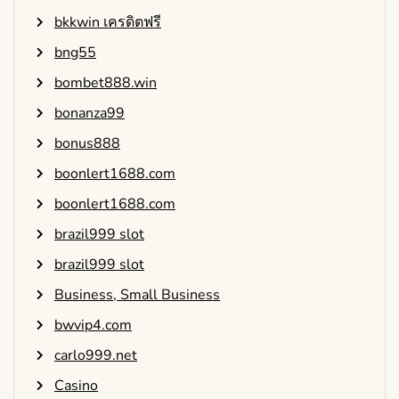
bkkwin เครดิตฟรี
bng55
bombet888.win
bonanza99
bonus888
boonlert1688.com
boonlert1688.com
brazil999 slot
brazil999 slot
Business, Small Business
bwvip4.com
carlo999.net
Casino