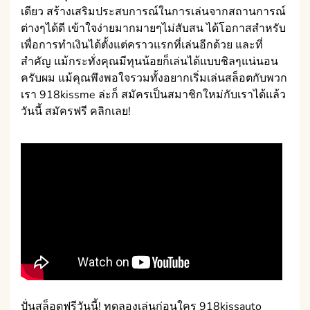
เดียว สร้างเสริมประสบการณ์ในการเล่นจากสถานการณ์
ต่างๆได้ดี เข้าใจง่ายมากมายๆไม่สับสน ได้โอกาสสำหรับ
เพื่อการทำเงินได้ตั้งแต่คราวแรกที่เล่นอีกด้วย และที่
สำคัญ แม้กระทั่งคุณมีทุนน้อยก็เล่นได้แบบชิลๆแน่นอน
ครับผม แม้คุณพึงพอใจรวมทั้งอยากเริ่มเล่นสล็อตกับพวก
เรา 918kissme ล่ะก็ สมัครเป็นสมาชิกใหม่กับเราได้แล้ว
วันนี้ สมัครฟรี คลิกเลย!
ปั่นสล็อตฟรีวันนี้! ทดลองเล่นก่อนใคร 918kissauto