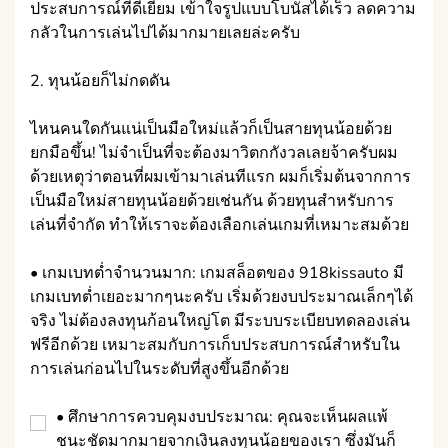
ประสบการณ์ที่ดีเยี่ยม เข้าใจรูปแบบโบนัสได้เร็ว ลดความ
กลัวในการเล่นไปได้มากมายเลยล่ะครับ
2. ทุนน้อยก็ไม่กดดัน
ไหนคนใดกันแน่เป็นมือใหม่แล้วก็เป็นสายทุนน้อยด้วย
ยกมือขึ้น! ไม่จำเป็นที่จะต้องมาวิตกกังวลเลยจ้าครับผม
ด้วยเหตุว่าตอนที่ผมเข้ามาเล่นทีแรก ผมก็เริ่มต้นจากการ
เป็นมือใหม่สายทุนน้อยด้วยเช่นกัน ด้วยทุนสำหรับการ
เล่นที่จำกัด ทำให้เราจะต้องเลือกเล่นเกมที่เหมาะสมด้วย
• เกมเบทต่ำจำนวนมาก: เกมสล็อตของ 918kissauto มี
เกมเบทต่ำเยอะมากๆนะครับ เริ่มด้วยงบประมาณเล็กๆได้
จริง ไม่ต้องลงทุนก้อนใหญ่โต มีระบบระเบียบทดลองเล่น
ฟรีอีกด้วย เหมาะสมกับการเก็บประสบการณ์สำหรับใน
การเล่นก่อนไปในระดับที่สูงขึ้นอีกด้วย
• ศึกษาการควบคุมงบประมาณ: คุณจะเห็นผลแพ้
ชนะชัดมากมายจากเงินลงทุนน้อยของเรา ซึ่งมันก็