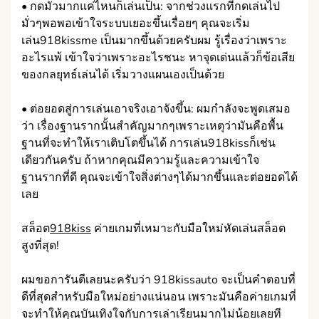
• กดมั่วมากแค่ไหนก็เล่นเป็น: จากช่วงแรกที่กดเล่นไป
มั่วๆพอพอเข้าใจระบบเยอะขึ้นเรื่อยๆ คุณจะเริ่ม
เล่น918kissme เป็นมากขึ้นด้วยครับผม รู้เรื่องว่าเพราะ
อะไรแพ้ เข้าใจว่าเพราะอะไรชนะ หาจุดเด่นแล้วก็ข้อเสีย
ของกลยุทธ์เล่นได้ เริ่มวางแผนเองเป็นด้วย
• ต่อยอดสู่การเล่นเอาจริงเอาจังขึ้น: ผมกำลังจะพูดเสมอ
ว่า เรื่องฐานรากนั้นสำคัญมากๆเพราะเหตุว่ามันคือพื้น
ฐานที่จะทำให้เราเติบโตขึ้นได้ การเล่น918kissก็เช่น
เดียวกันครับ ถ้าหากคุณมีความรู้และความเข้าใจ
ฐานรากที่ดี คุณจะเข้าใจสิ่งต่างๆได้มากขึ้นและต่อยอดได้
เลย
สล็อต
918kiss
ค่ายเกมที่เหมาะกับมือใหม่หัดเล่นสล็อต
สูงที่สุด!
ผมขอการันตีเลยนะครับว่า 918kissauto จะเป็นคำตอบที่
ดีที่สุดสำหรับมือใหม่อย่างแน่นอน เพราะมันคือค่ายเกมที่
จะทำให้คุณบันเทิงใจกับการเล่าเรียนมากไม่น้อยเลยที