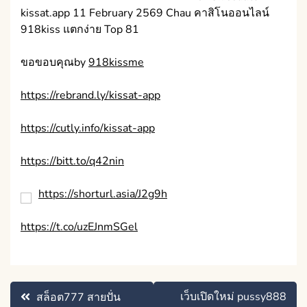
kissat.app 11 February 2569 Chau คาสิโนออนไลน์
918kiss แตกง่าย Top 81
ขอขอบคุณby
918kissme
https://rebrand.ly/kissat-app
https://cutly.info/kissat-app
https://bitt.to/q42nin
https://shorturl.asia/J2g9h
https://t.co/uzEJnmSGel
แนะแนว
เว็บเปิดใหม่ pussy888
สล็อต777 สายปั่น