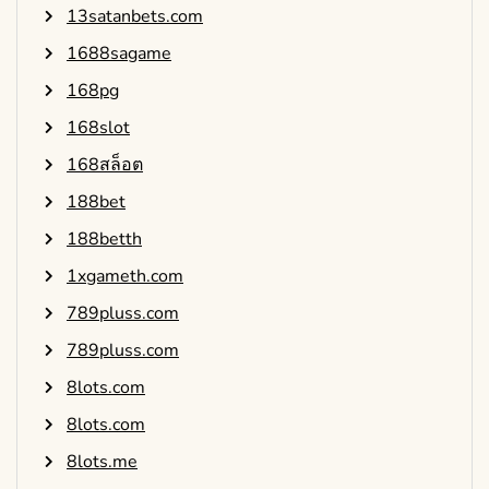
13satanbets.com
1688sagame
168pg
168slot
168สล็อต
188bet
188betth
1xgameth.com
789pluss.com
789pluss.com
8lots.com
8lots.com
8lots.me