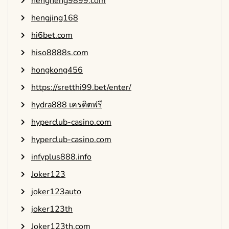
hengheng9899.com
hengjing168
hi6bet.com
hiso8888s.com
hongkong456
https://sretthi99.bet/enter/
hydra888 เครดิตฟรี
hyperclub-casino.com
hyperclub-casino.com
infyplus888.info
Joker123
joker123auto
joker123th
Joker123th.com