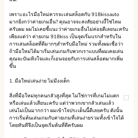
เพราะอะไรมือใหม่ควรจะเล่นสล็อตกับ 918kissauto
มากยิ่งกว่าค่ายเกมอื่น? คุณอาจจะสงสัยอย่างงี้ใช่ไหม
ครับผม ผมไม่เคยชี้แนะว่าค่ายเกมอื่นไม่ค่อยดีเลยนะครับ
เพียงแต่ว่า ค่ายเกม 918kiss เป็นจุดเริ่มแรกสำหรับใน
การเล่นสล็อตที่ดีมากๆสำหรับมือใหม่ รวมทั้งผมเชื่อว่า
ถ้ามือใหม่ได้มาเริ่มเล่นเกมกับพวกเราแบบที่ผมเคยเล่น
คุณจะบันเทิงใจและก็เอนจอยกับการเล่นสล็อตมากเพิ่ม
ขึ้น
1. มือใหม่เล่นง่าย ไม่มีงงเต็ก
สิ่งที่มือใหม่ทุกคนกลัวสูงที่สุด ไม่ใช่การที่เกมไม่แตก
หรือเล่นแล้วเสียนะครับ แต่ว่าพวกเขากลัวเล่นแล้ว
เล่นไม่เป็นมากกว่า ผมเข้าใจประเด็นนี้ดีเลยครับ ดังนั้น
การเริ่มต้นเล่นเกมกับค่ายเกมที่เล่นง่ายรวมทั้งเข้าใจได้
โดยทันทีจึงเป็นจุดเริ่มต้นที่ดีครับผม