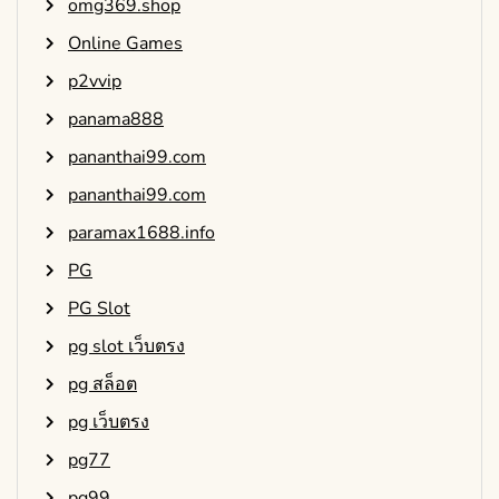
omg369.shop
Online Games
p2vvip
panama888
pananthai99.com
pananthai99.com
paramax1688.info
PG
PG Slot
pg slot เว็บตรง
pg สล็อต
pg เว็บตรง
pg77
pg99