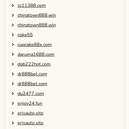
cc11388.com
chinatown888.win
chinatown888.win
coke55
cupcake88x.com
daruma1688.com
dgb222hot.com
dr888bet.com
dr888bet.com
du2477.com
enjoy24.fun
erisauto.site
erisauto.site