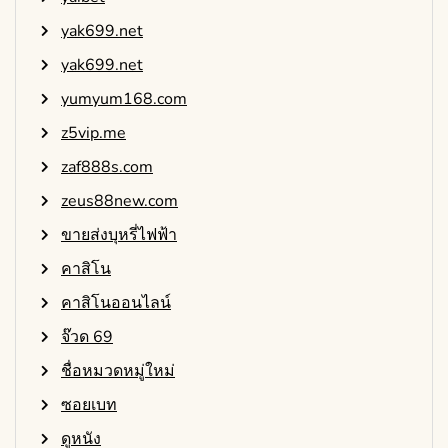
yak699.net
yak699.net
yumyum168.com
z5vip.me
zaf888s.com
zeus88new.com
ขายส่งบุหรี่ไฟฟ้า
คาสิโน
คาสิโนออนไลน์
จ๊วด 69
ชื่อหมวดหมู่ใหม่
ซอยเบท
ดูหนัง