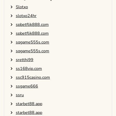
Slotxo
slotxo24hr
spbetflik888.com
spbetflik888.com
sqgame555s.com
sqgame555s.com
sretthi99
ss168vip.com
ssc915casino.com
ssgame666
ssru
starbet88.app
starbet88.app