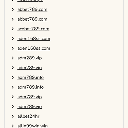
abbet789.com
abbet789.com
acebet789.com
aden168ss.com
aden168ss.com
adm289.vip
adm289.vip
adm789.info
adm789.info
adm789.vip
adm789.vip
allbet24hr
allin99win.win