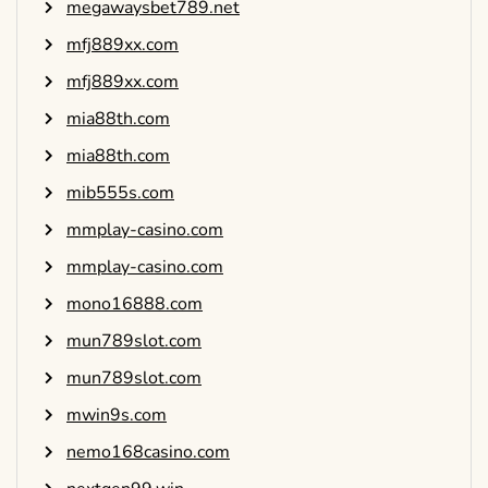
megawaysbet789.net
mfj889xx.com
mfj889xx.com
mia88th.com
mia88th.com
mib555s.com
mmplay-casino.com
mmplay-casino.com
mono16888.com
mun789slot.com
mun789slot.com
mwin9s.com
nemo168casino.com