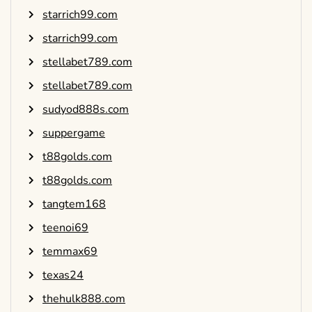
starrich99.com
starrich99.com
stellabet789.com
stellabet789.com
sudyod888s.com
suppergame
t88golds.com
t88golds.com
tangtem168
teenoi69
temmax69
texas24
thehulk888.com