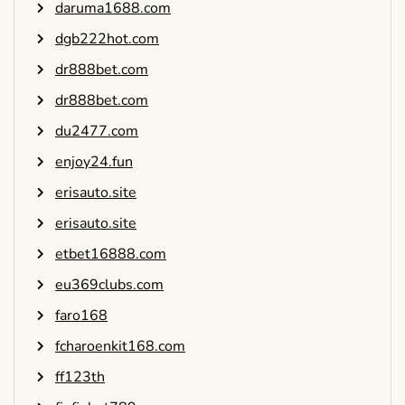
daruma1688.com
dgb222hot.com
dr888bet.com
dr888bet.com
du2477.com
enjoy24.fun
erisauto.site
erisauto.site
etbet16888.com
eu369clubs.com
faro168
fcharoenkit168.com
ff123th