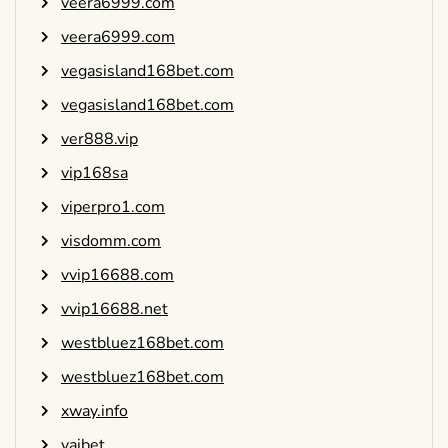
veera6999.com
veera6999.com
vegasisland168bet.com
vegasisland168bet.com
ver888.vip
vip168sa
viperpro1.com
visdomm.com
vvip16688.com
vvip16688.net
westbluez168bet.com
westbluez168bet.com
xway.info
yaibet