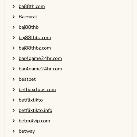
ba88th.com
Baccarat
baj88thb
baj88thbz.com
baj88thbz.com
bar4game24hr.com
bar4game24hr.com
bestbet
betboxclubs.com
betflixtikto
betflixtikto.info
betm4vip.com
betway