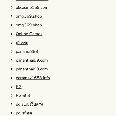
okcasino159.com
omg369.shop
omg369.shop
Online Games
p2vvip
panama888
pananthai99.com
pananthai99.com
paramax1688.info
PG
PG Slot
pg slot เว็บตรง
pg สล็อต