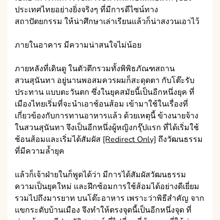
ประเทศไทยอย่างยิ่งจริงๆ ที่มีการดีไซน์ทาง
สถาปัตยกรรม ให้น่าศึกษาเล่าเรียนแล้วก็น่าสงวนเอาไว้
ภายในอาคาร มีความน่าสนใจไม่น้อย
ภายหลังที่เดินดู ในตัวตึกรวมทั้งพิพิธภัณฑสถาน
สวนสุนันทา อยู่นานพอสมควรผมก็สะดุดตา กับโต๊ะรับ
ประทาน แบบตะวันตก ซึ่งในยุคสมัยนี้เป็นอีกหนึ่งยุค ที่
เมืองไทยเริ่มที่จะนำเอาช้อนส้อม เข้ามาใช้ในเรื่องที่
เกี่ยวข้องกับการทานอาหารแล้ว ด้วยเหตุนี้ ข้างนายจ้าง
ในสวนสุนันทา จึงเป็นอีกหนึ่งผู้หญิงกรุ๊ปแรก ที่ได้เริ่มใช้
ช้อนส้อมและเริ่มได้สัมผัส
[Redirect Only]
ถึงวัฒนธรรม
ที่มีความล้ำยุค
แล้วก็เจ้าฝ่ายในก็พูดได้ว่า มีการได้สัมผัสวัฒนธรรม
ความเป็นยุคใหม่ และฝึกซ้อมการใช้ส้อมได้อย่างดีเยี่ยม
รวมไปถึงมารยาท บนโต๊ะอาหาร เพราะว่าพิธีสำคัญ จาก
แขกระดับบ้านเมือง จึงทำให้ตรงจุดนี้เป็นอีกหนึ่งจุด ที่