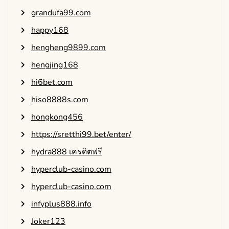
grandufa99.com
happy168
hengheng9899.com
hengjing168
hi6bet.com
hiso8888s.com
hongkong456
https://sretthi99.bet/enter/
hydra888 เครดิตฟรี
hyperclub-casino.com
hyperclub-casino.com
infyplus888.info
Joker123