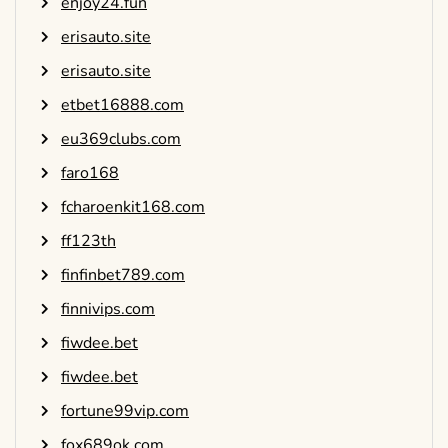
enjoy24.fun
erisauto.site
erisauto.site
etbet16888.com
eu369clubs.com
faro168
fcharoenkit168.com
ff123th
finfinbet789.com
finnivips.com
fiwdee.bet
fiwdee.bet
fortune99vip.com
fox689ok.com