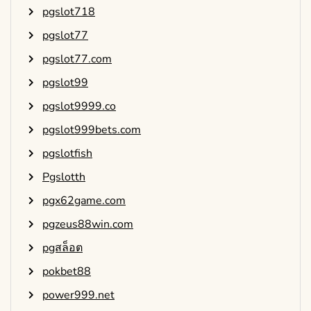
pgslot718
pgslot77
pgslot77.com
pgslot99
pgslot9999.co
pgslot999bets.com
pgslotfish
Pgslotth
pgx62game.com
pgzeus88win.com
pgสล็อต
pokbet88
power999.net