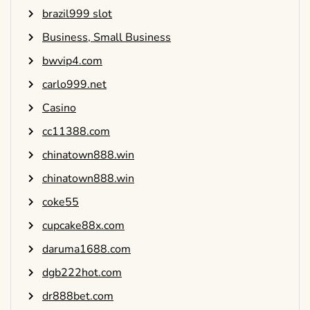
brazil999 slot
Business, Small Business
bwvip4.com
carlo999.net
Casino
cc11388.com
chinatown888.win
chinatown888.win
coke55
cupcake88x.com
daruma1688.com
dgb222hot.com
dr888bet.com