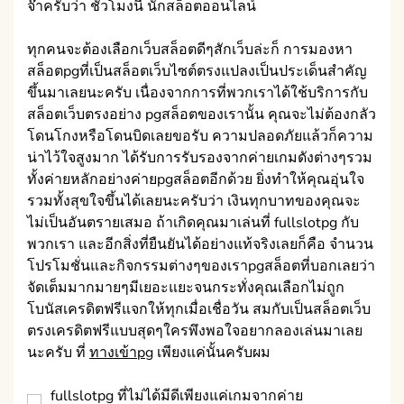
จ๊าครับว่า ชั่วโมงนี้ นักสล็อตออนไลน์
ทุกคนจะต้องเลือกเว็บสล็อตดีๆสักเว็บล่ะก็ การมองหา
สล็อตpgที่เป็นสล็อตเว็บไซต์ตรงแปลงเป็นประเด็นสำคัญ
ขึ้นมาเลยนะครับ เนื่องจากการที่พวกเราได้ใช้บริการกับ
สล็อตเว็บตรงอย่าง pgสล็อตของเรานั้น คุณจะไม่ต้องกลัว
โดนโกงหรือโดนบิดเลยขอรับ ความปลอดภัยแล้วก็ความ
น่าไว้ใจสูงมาก ได้รับการรับรองจากค่ายเกมดังต่างๆรวม
ทั้งค่ายหลักอย่างค่ายpgสล็อตอีกด้วย ยิ่งทำให้คุณอุ่นใจ
รวมทั้งสุขใจขึ้นได้เลยนะครับว่า เงินทุกบาทของคุณจะ
ไม่เป็นอันตรายเสมอ ถ้าเกิดคุณมาเล่นที่ fullslotpg กับ
พวกเรา และอีกสิ่งที่ยืนยันได้อย่างแท้จริงเลยก็คือ จำนวน
โปรโมชั่นและกิจกรรมต่างๆของเราpgสล็อตที่บอกเลยว่า
จัดเต็มมากมายๆมีเยอะแยะจนกระทั่งคุณเลือกไม่ถูก
โบนัสเครดิตฟรีแจกให้ทุกเมื่อเชื่อวัน สมกับเป็นสล็อตเว็บ
ตรงเครดิตฟรีแบบสุดๆใครพึงพอใจอยากลองเล่นมาเลย
นะครับ ที่
ทางเข้าpg
เพียงแค่นั้นครับผม
fullslotpg ที่ไม่ได้มีดีเพียงแค่เกมจากค่าย