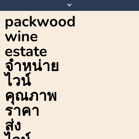
Skip
to
packwood
content
wine
estate
จำหน่าย
ไวน์
คุณภาพ
ราคา
ส่ง