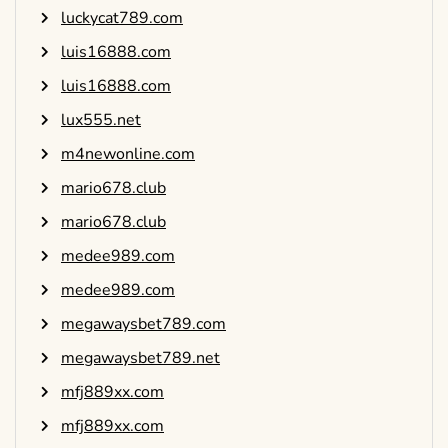
luckycat789.com
luis16888.com
luis16888.com
lux555.net
m4newonline.com
mario678.club
mario678.club
medee989.com
medee989.com
megawaysbet789.com
megawaysbet789.net
mfj889xx.com
mfj889xx.com