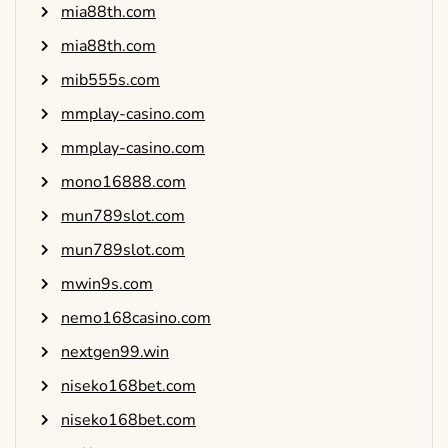
mia88th.com
mia88th.com
mib555s.com
mmplay-casino.com
mmplay-casino.com
mono16888.com
mun789slot.com
mun789slot.com
mwin9s.com
nemo168casino.com
nextgen99.win
niseko168bet.com
niseko168bet.com