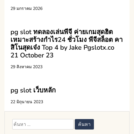
29 มกราคม 2026
pg slot ทดลองเล่นพีจี ค่ายเกมสุดฮิต
เหมาะสร้างกำไร24 ชั่วโมง พีจีสล็อต คา
สิโนสุดเจ๋ง Top 4 by Jake Pgslotx.co
21 October 23
29 สิงหาคม 2023
pg slot เว็บหลัก
22 มิถุนายน 2023
ค้นหา
สำหรับ: