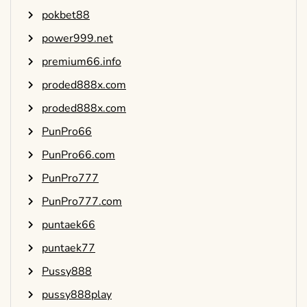
pokbet88
power999.net
premium66.info
proded888x.com
proded888x.com
PunPro66
PunPro66.com
PunPro777
PunPro777.com
puntaek66
puntaek77
Pussy888
pussy888play