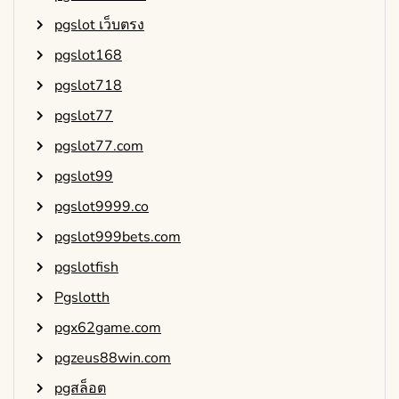
pgslot เว็บตรง
pgslot168
pgslot718
pgslot77
pgslot77.com
pgslot99
pgslot9999.co
pgslot999bets.com
pgslotfish
Pgslotth
pgx62game.com
pgzeus88win.com
pgสล็อต