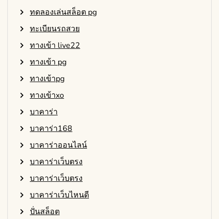
ทดลองเล่นสล็อต pg
ทะเบียนรถสวย
ทางเข้า live22
ทางเข้า pg
ทางเข้าpg
ทางเข้าxo
บาคาร่า
บาคาร่า168
บาคาร่าออนไลน์
บาคาร่าเว็บตรง
บาคาร่าเว็บตรง
บาคาร่าเว็บไหนดี
ปั่นสล็อต