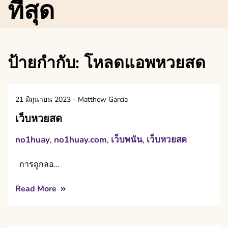
ที่สุด
ป้ายกำกับ:
โหลดแอพหวยสด
21 มิถุนายน 2023
-
Matthew Garcia
เว็บหวยสด
no1huay
no1huay.com
เว็บพนัน
เว็บหวยสด
,
,
,
การถูกลอ…
Read More