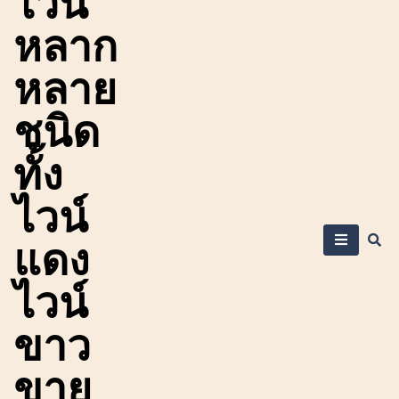
ไวน์
หลาก
หลาย
ชนิด
ทั้ง
ไวน์
แดง
ไวน์
ขาว
ขาย