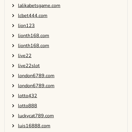
lalikabetsgame.com
lcbet444.com
lion123
lionth168.com
lionth168.com
live22
live22slot
london6789.com
london6789.com
lotto432
lotto888
luckycat789.com
luis16888.com