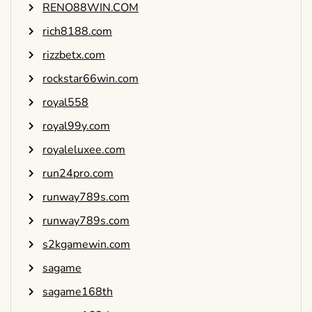
RENO88WIN.COM
rich8188.com
rizzbetx.com
rockstar66win.com
royal558
royal99y.com
royaleluxee.com
run24pro.com
runway789s.com
runway789s.com
s2kgamewin.com
sagame
sagame168th