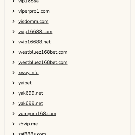
vip168sa
viperpro1.com
visdomm.com
vvip16688.com
vvip16688.net
westbluez168bet.com
westbluez168bet.com
xway.info
yaibet
yak699.net
yak699.net
yumyum168.com
z5vip.me
zaf888s.com