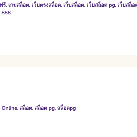
ฟรี
เกมสล็อต
เว็บตรงสล็อต
เว็บสล็อต
เว็บสล็อต pg
เว็บสล็อ
,
,
,
,
,
 888
 Online
สล็อต
สล็อต pg
สล็อตpg
,
,
,