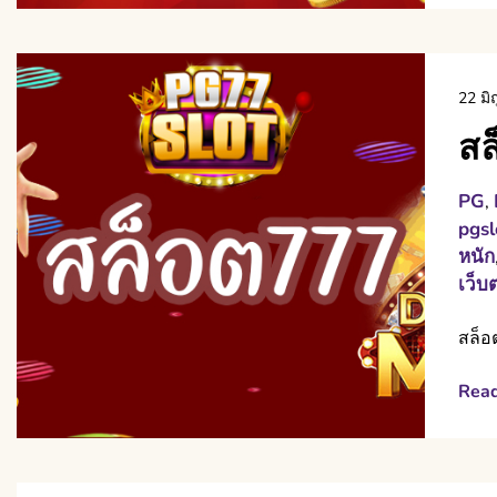
22 มิ
สล
PG
,
pgs
หนัก
เว็บ
สล็
Rea