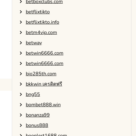
betboxclubs.com
betflixtikto
betflixtikto.info
betm4vip.com
betway
betwin6666.com
betwin6666.com
bio285th.com
bkkwin เครดิตฟรี
bng55
bombet888.win
bonanza99
bonus888
boonlert1688.com