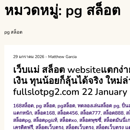
หมวดหมู่:
pg สล็อต
pg สล็อต
29 มกราคม 2026
-
Matthew Garcia
เว็บแม่ สล็อต websiteแตกง
เงิน ทุนน้อยก็ลุ้นได้จริง ใหม
fullslotpg2.com 22 January
168สล็อต
pg สล็อต
pgสล็อต
ทดลองเล่นสล็อต pg
ปั่น
,
,
,
,
แตกหนัก
สล็อต168
สล็อต456
สล็อต777
สล็อต888
ส
,
,
,
,
,
สล็อตpg
สล็อตpgแท้
สล็อตxo
สล็อตพุซซี่
สล็อตมันนี่เ
,
,
,
,
เครดิตฟรี
สล็อตเว็บตรง
สล็อตเว็บตรง
สล็อตเว็บตรง แ
,
,
,