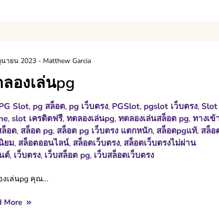
ถุนายน 2023
-
Matthew Garcia
ลองเล่นpg
PG Slot
pg สล็อต
pg เว็บตรง
PGSlot
pgslot เว็บตรง
Slot
,
,
,
,
,
ne
slot เครดิตฟรี
ทดลองเล่นpg
ทดลองเล่นสล็อต pg
ทางเข้
,
,
,
,
สล็อต
สล็อต pg
สล็อต pg เว็บตรง แตกหนัก
สล็อตpgแท้
สล็อ
,
,
,
,
นิยม
สล็อตออนไลน์
สล็อตเว็บตรง
สล็อตเว็บตรงไม่ผ่าน
,
,
,
นต์
เว็บตรง
เว็บสล็อต pg
เว็บสล็อตเว็บตรง
,
,
,
งเล่นpg คุณ…
d More