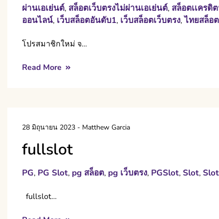
ผ่านเอเย่นต์
สล็อตเว็บตรงไม่ผ่านเอเย่นต์
สล็อตเเครดิต
,
,
ออนไลน์
เว็บสล็อตอันดับ1
เว็บสล็อตเว็บตรง
ไทยสล็อต
,
,
,
โปรสมาชิกใหม่ จ…
Read More
28 มิถุนายน 2023
-
Matthew Garcia
fullslot
PG
PG Slot
pg สล็อต
pg เว็บตรง
PGSlot
Slot
Slot
,
,
,
,
,
,
fullslot…