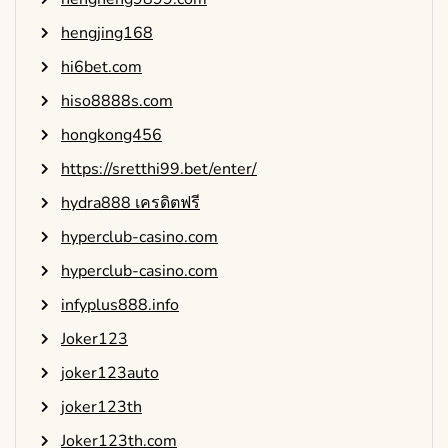
hengjing168
hi6bet.com
hiso8888s.com
hongkong456
https://sretthi99.bet/enter/
hydra888 เครดิตฟรี
hyperclub-casino.com
hyperclub-casino.com
infyplus888.info
Joker123
joker123auto
joker123th
Joker123th.com