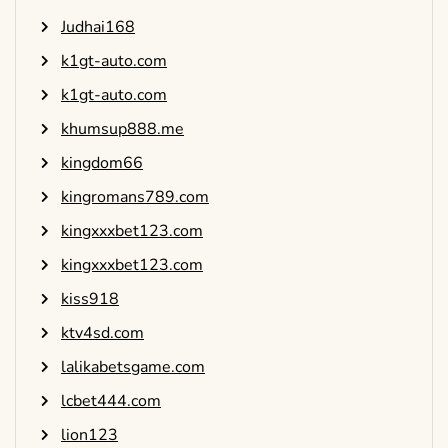
Judhai168
k1gt-auto.com
k1gt-auto.com
khumsup888.me
kingdom66
kingromans789.com
kingxxxbet123.com
kingxxxbet123.com
kiss918
ktv4sd.com
lalikabetsgame.com
lcbet444.com
lion123