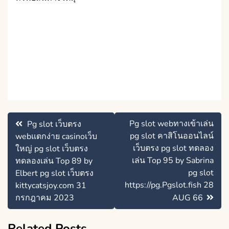
แนะแนว
Pg slot webทางเข้าเล่น
Pg slot เว็บตรง
เรื่อง
pg slot คาสิโนออนไลน์
webแตกง่าย casinoเว็บ
เว็บตรง pg slot ทดลอง
ใหญ่ pg slot เว็บตรง
เล่น Top 95 by Sabrina
ทดลองเล่น Top 89 by
pg slot
Elbert pg slot เว็บตรง
https://pg.Pgslot.fish 28
kittycatsjoy.com 31
กรกฎาคม 2023
AUG 66
Related Posts