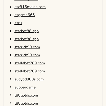
ssc915casino.com
ssgame666
ssru
starbet88.app
starbet88.app
starrich99.com
starrich99.com
stellabet789.com
stellabet789.com
sudyod888s.com
suppergame
t88golds.com
t88golds.com