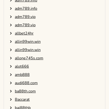
adm789.info
adm789.info
adm789.vip
adm789.vip
allbet24hr
allin99win.win
allin99win.win
allone745s.com
alot666
amb888
audi688.com
ba88th.com
Baccarat
baj88thb