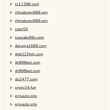
cc11388.com
chinatown888.win
chinatown888.win
coke55
cupcake88x.com
daruma1688.com
dgb222hot.com
dr888bet.com
dr888bet.com
du2477.com
enjoy24.fun
erisauto.site
erisauto.site