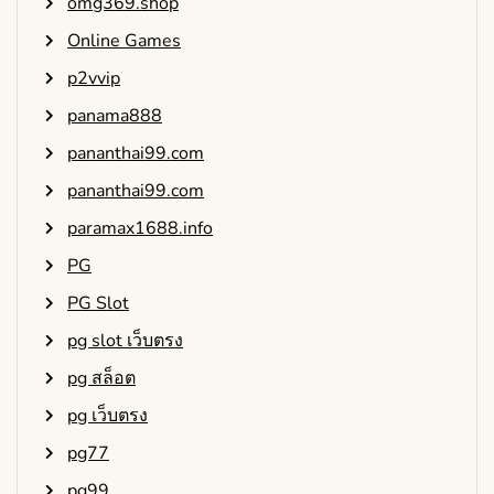
omg369.shop
Online Games
p2vvip
panama888
pananthai99.com
pananthai99.com
paramax1688.info
PG
PG Slot
pg slot เว็บตรง
pg สล็อต
pg เว็บตรง
pg77
pg99