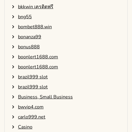
bkkwin เครดิตฟรี
bng55
bombet888.win
bonanza99
bonus888
boonlert1688.com
boonlert1688.com
brazil999 slot
brazil999 slot
Business, Small Business
bwvip4.com
carlo999.net
Casino