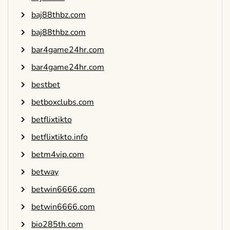
baj88thbz.com
baj88thbz.com
bar4game24hr.com
bar4game24hr.com
bestbet
betboxclubs.com
betflixtikto
betflixtikto.info
betm4vip.com
betway
betwin6666.com
betwin6666.com
bio285th.com