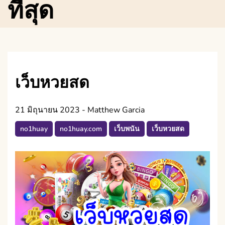
ที่สุด
เว็บหวยสด
21 มิถุนายน 2023
-
Matthew Garcia
no1huay
no1huay.com
เว็บพนัน
เว็บหวยสด