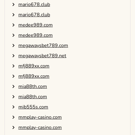
mario678.club
mario678.club
medee989.com
medee989.com
megawaysbet789.com
megawaysbet789.net
mfj889xx.com
mfj889xx.com
mia88th.com
mia88th.com
mib555s.com
mmplay-casino.com
mmplay-casino.com