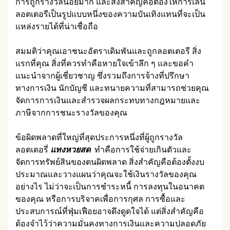
การถูกรางวัลน้อยมาก และสิ่งสำคัญคือต้องให้การเล่น
ลอตเตอรีเป็นรูปแบบหนึ่งของความบันเทิงแทนที่จะเป็น
แหล่งรายได้ที่น่าเชื่อถือ
สมมติว่าคุณเอาชนะอัตราเดิมพันและถูกลอตเตอรี สิ่ง
แรกที่คุณ สิ่งที่ควรทำคือหายใจเข้าลึก ๆ และขอคำ
แนะนำจากผู้เชี่ยวชาญ ซึ่งรวมถึงการจ้างที่ปรึกษา
ทางการเงิน นักบัญชี และทนายความที่สามารถช่วยคุณ
จัดการการเงินและสำรวจผลกระทบทางกฎหมายและ
ภาษีจากการชนะรางวัลของคุณ
ข้อผิดพลาดที่ใหญ่ที่สุดประการหนึ่งที่ผู้ถูกรางวัล
ลอตเตอรี่
แทงหวยสด
ทำคือการใช้จ่ายเกินตัวและ
จัดการทรัพย์สินของตนผิดพลาด สิ่งสำคัญคือต้องตั้งงบ
ประมาณและวางแผนว่าคุณจะใช้เงินรางวัลของคุณ
อย่างไร ไม่ว่าจะเป็นการชำระหนี้ การลงทุนในอนาคต
ของคุณ หรือการบริจาคเพื่อการกุศล การซื้อและ
ประสบการณ์ที่ฟุ่มเฟือยอาจดึงดูดใจได้ แต่สิ่งสำคัญคือ
ต้องจำไว้ว่าความมั่นคงทางการเงินและความปลอดภัย