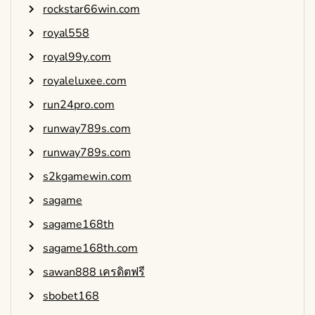
rockstar66win.com
royal558
royal99y.com
royaleluxee.com
run24pro.com
runway789s.com
runway789s.com
s2kgamewin.com
sagame
sagame168th
sagame168th.com
sawan888 เครดิตฟรี
sbobet168