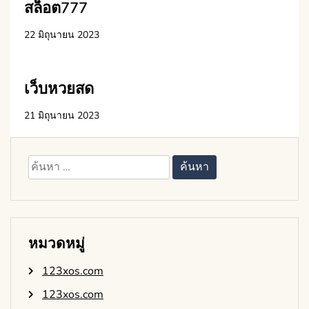
สล็อต777
22 มิถุนายน 2023
เว็บหวยสด
21 มิถุนายน 2023
ค้นหา
สำหรับ:
หมวดหมู่
123xos.com
123xos.com