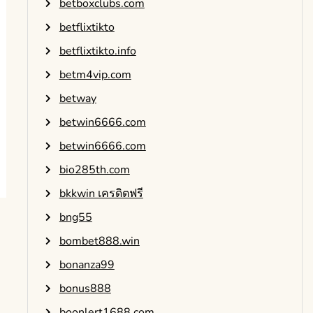
betboxclubs.com
betflixtikto
betflixtikto.info
betm4vip.com
betway
betwin6666.com
betwin6666.com
bio285th.com
bkkwin เครดิตฟรี
bng55
bombet888.win
bonanza99
bonus888
boonlert1688.com