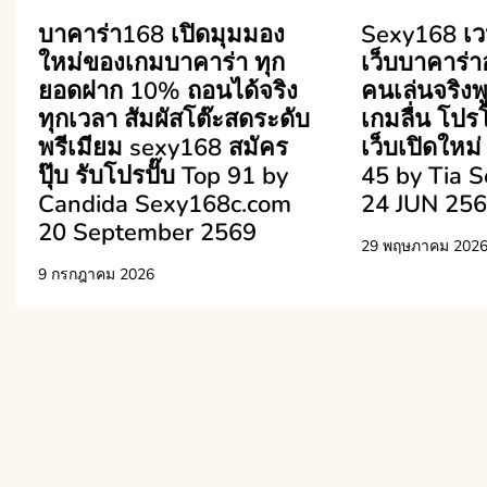
บาคาร่า168 เปิดมุมมอง
Sexy168 เว
ใหม่ของเกมบาคาร่า ทุก
เว็บบาคาร่าอ
ยอดฝาก 10% ถอนได้จริง
คนเล่นจริงพ
ทุกเวลา สัมผัสโต๊ะสดระดับ
เกมลื่น โปรโ
พรีเมียม sexy168 สมัคร
เว็บเปิดใหม่
ปุ๊บ รับโปรปั๊บ Top 91 by
45 by Tia 
Candida Sexy168c.com
24 JUN 25
20 September 2569
29 พฤษภาคม 202
9 กรกฎาคม 2026