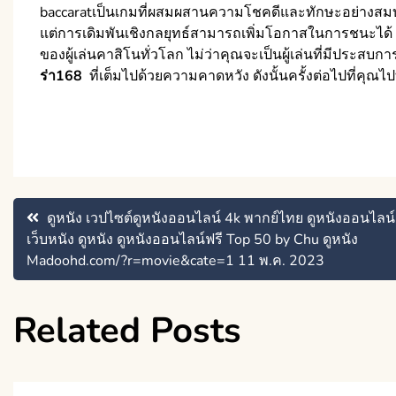
baccaratเป็นเกมที่ผสมผสานความโชคดีและทักษะอย่างสมบ
แต่การเดิมพันเชิงกลยุทธ์สามารถเพิ่มโอกาสในการชนะได้ 
ของผู้เล่นคาสิโนทั่วโลก ไม่ว่าคุณจะเป็นผู้เล่นที่มีประ
ร่า168
ที่เต็มไปด้วยความคาดหวัง ดังนั้นครั้งต่อไปที่คุณไ
แนะแนว
ดูหนัง เวปไซต์ดูหนังออนไลน์ 4k พากย์ไทย ดูหนังออนไลน์
เว็บหนัง ดูหนัง ดูหนังออนไลน์ฟรี Top 50 by Chu ดูหนัง
เรื่อง
Madoohd.com/?r=movie&cate=1 11 พ.ค. 2023
Related Posts