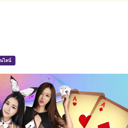
นไลน์