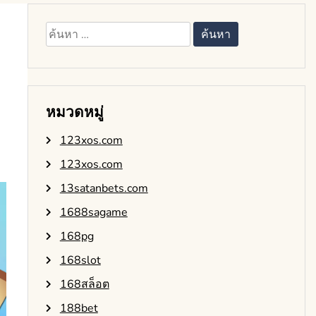
ค้นหา
สำหรับ:
หมวดหมู่
123xos.com
123xos.com
13satanbets.com
1688sagame
168pg
168slot
168สล็อต
188bet