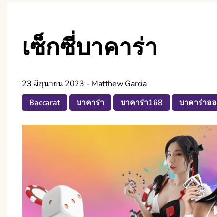
เซ็กซี่บาคาร่า
23 มิถุนายน 2023
-
Matthew Garcia
Baccarat
บาคาร่า
บาคาร่า168
บาคาร่าออ