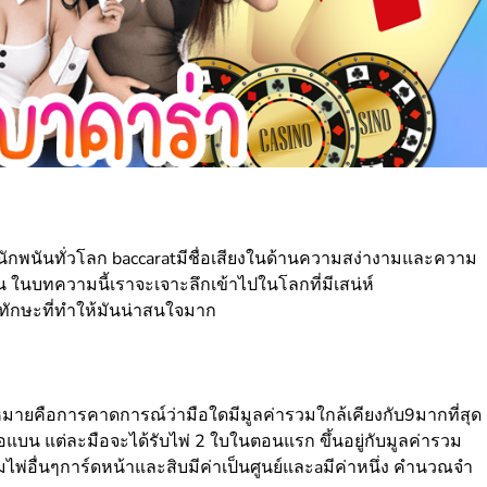
ูดนักพนันทั่วโลก baccaratมีชื่อเสียงในด้านความสง่างามและความ
เต้น ในบทความนี้เราจะเจาะลึกเข้าไปในโลกที่มีเสน่ห์
กษะที่ทําให้มันน่าสนใจมาก
้าหมายคือการคาดการณ์ว่ามือใดมีมูลค่ารวมใกล้เคียงกับ9มากที่สุด
ือแบน แต่ละมือจะได้รับไพ่ 2 ใบในตอนแรก ขึ้นอยู่กับมูลค่ารวม
ไพ่อื่นๆการ์ดหน้าและสิบมีค่าเป็นศูนย์และaมีค่าหนึ่ง คํานวณจํา