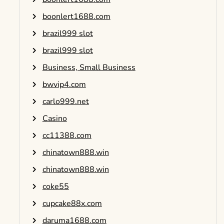
boonlert1688.com
brazil999 slot
brazil999 slot
Business, Small Business
bwvip4.com
carlo999.net
Casino
cc11388.com
chinatown888.win
chinatown888.win
coke55
cupcake88x.com
daruma1688.com