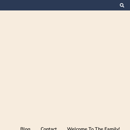
Blog
Contact
Welcome To The Family!