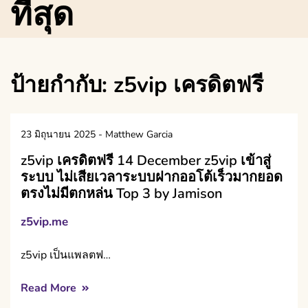
ที่สุด
ป้ายกำกับ:
z5vip เครดิตฟรี
23 มิถุนายน 2025
-
Matthew Garcia
z5vip เครดิตฟรี 14 December z5vip เข้าสู่
ระบบ ไม่เสียเวลาระบบฝากออโต้เร็วมากยอด
ตรงไม่มีตกหล่น Top 3 by Jamison
z5vip.me
z5vip เป็นแพลตฟ…
Read More