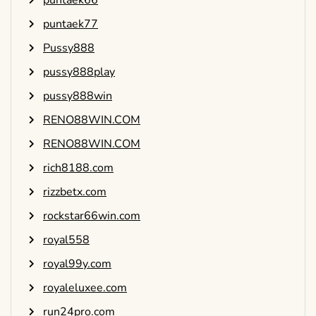
puntaek66
puntaek77
Pussy888
pussy888play
pussy888win
RENO88WIN.COM
RENO88WIN.COM
rich8188.com
rizzbetx.com
rockstar66win.com
royal558
royal99y.com
royaleluxee.com
run24pro.com