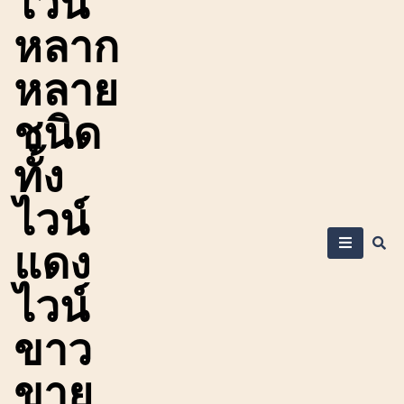
ไวน์
หลาก
หลาย
ชนิด
ทั้ง
ไวน์
แดง
ไวน์
ขาว
ขาย