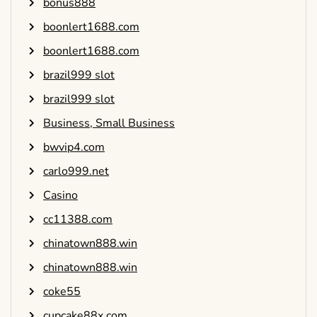
bonus888
boonlert1688.com
boonlert1688.com
brazil999 slot
brazil999 slot
Business, Small Business
bwvip4.com
carlo999.net
Casino
cc11388.com
chinatown888.win
chinatown888.win
coke55
cupcake88x.com