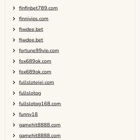
finfinbet789.com
finnivips.com
fiwdee.bet
fiwdee.bet
fortune99vip.com
fox689ok.com
fox689ok.com
fullsloteiei.com
fullslotpg
fullslotpg168.com
funny18
gamehit8888.com
gamehit8888.com