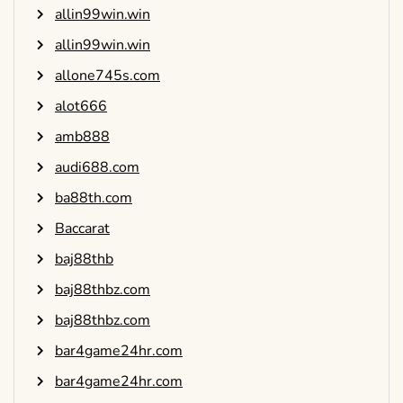
allin99win.win
allin99win.win
allone745s.com
alot666
amb888
audi688.com
ba88th.com
Baccarat
baj88thb
baj88thbz.com
baj88thbz.com
bar4game24hr.com
bar4game24hr.com