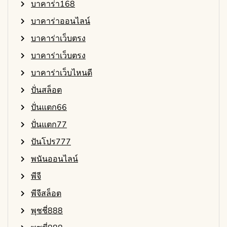
บาคาร่า168
บาคาร่าออนไลน์
บาคาร่าเว็บตรง
บาคาร่าเว็บตรง
บาคาร่าเว็บไหนดี
ปั่นสล็อต
ปั่นแตก66
ปั่นแตก77
ปันโปร777
พนันออนไลน์
พีจี
พีจีสล็อต
พุชชี่888