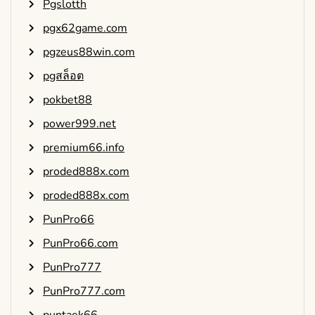
Pgslotth
pgx62game.com
pgzeus88win.com
pgสล็อต
pokbet88
power999.net
premium66.info
proded888x.com
proded888x.com
PunPro66
PunPro66.com
PunPro777
PunPro777.com