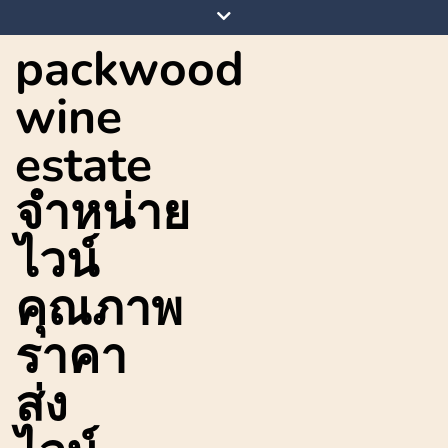
Skip
to
packwood
content
wine
estate
จำหน่าย
ไวน์
คุณภาพ
ราคา
ส่ง