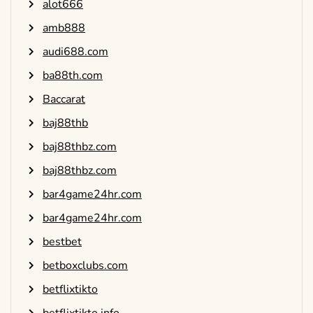
alot666
amb888
audi688.com
ba88th.com
Baccarat
baj88thb
baj88thbz.com
baj88thbz.com
bar4game24hr.com
bar4game24hr.com
bestbet
betboxclubs.com
betflixtikto