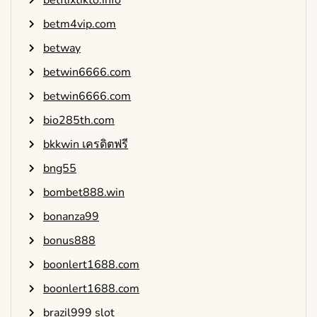
betflixtikto.info
betm4vip.com
betway
betwin6666.com
betwin6666.com
bio285th.com
bkkwin เครดิตฟรี
bng55
bombet888.win
bonanza99
bonus888
boonlert1688.com
boonlert1688.com
brazil999 slot