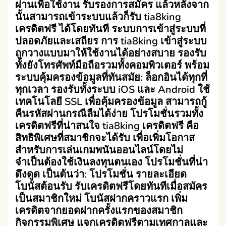
ผ่านเพื่อใช้งาน รับรองการสมัคร แล้วหลังจาก
นั้นสามารถเข้าระบบแล้วก็รับ tia8king
เครดิตฟรี ได้โดยทันที ระบบการเข้าสู่ระบบที่
ปลอดภัยและเสถียร การ tia8king เข้าสู่ระบบ
ถูกวางแบบมาให้ใช้งานได้อย่างสบาย รองรับ
ทั้งยังโทรศัพท์มือถือรวมทั้งคอมพิวเตอร์ พร้อม
ระบบคุ้มครองข้อมูลที่ทันสมัย: ล็อกอินได้ทุกที่
ทุกเวลา รองรับทั้งระบบ iOS และ Android ใช้
เทคโนโลยี SSL เพื่อคุ้มครองข้อมูล สามารถกู้
คืนรหัสผ่านกรณีลืมได้ง่าย โปรโมชั่นรวมทั้ง
เครดิตฟรีที่น่าสนใจ tia8king เครดิตฟรี คือ
สิทธิพิเศษที่สมาชิกจะได้รับ เพื่อเพิ่มโอกาส
สำหรับการเล่นเกมพนันออนไลน์โดยไม่
จำเป็นต้องใช้เงินลงทุนตนเอง โปรโมชั่นที่น่า
ดึงดูด เป็นต้นว่า: โปรโมชั่น รายละเอียด
โบนัสต้อนรับ รับเครดิตฟรีโดยทันทีเมื่อสมัคร
เป็นสมาชิกใหม่ โบนัสฝากคราวแรก เพิ่ม
เครดิตจากยอดฝากครั้งแรกของสมาชิก
กิจกรรมพิเศษ แจกเครดิตฟรีตามเทศกาลและ