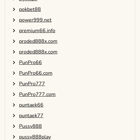
pokbet88
power999.net
premium66.info
proded888x.com
proded888x.com
PunPro66
PunPro66.com
PunPro777
PunPro777.com
puntaek66
puntaek77
Pussy888
pussy888play