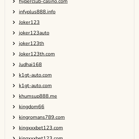
hyperclub-casino.com
infyplus888.info
Joker123
joker123auto
joker123th
Joker123th.com
Judhai168
k1gt-auto.com
k1gt-auto.com
khumsup888.me
kingdom66
kingromans789.com
kingxxxbet123.com
kingxxxbet123.com