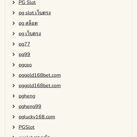
PG Slot
pg slot เว็บตรง
pg สล็อต
pg เว็บตรง
pg77
pg99
pgceo
pggold168bet.com
pggold168bet.com
pgheng
pgheng99
pglucky168.com
PGSlot