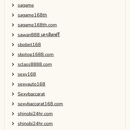
sagame
sagame168th
sagame168th.com
sawan888 เครดิตฟรี
sbobet168
sbotop1688.com
sclass8888.com
sexy168
sexyauto168
Sexybaccarat
sexybaccarat168.com
shinobi24hr.com
shinobi24hr.com