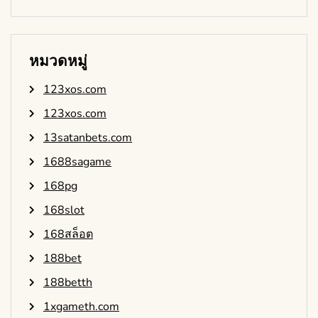
หมวดหมู่
123xos.com
123xos.com
13satanbets.com
1688sagame
168pg
168slot
168สล็อต
188bet
188betth
1xgameth.com