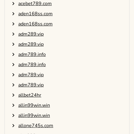
acebet789.com
aden168ss.com
aden168ss.com
adm289.vip
adm289.vip
adm789.info
adm789.info
adm789.vip
adm789.vip
allbet24hr
allin99win.win
allin99win.win
allone745s.com