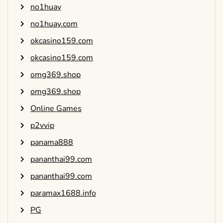
no1huay
no1huay.com
okcasino159.com
okcasino159.com
omg369.shop
omg369.shop
Online Games
p2vvip
panama888
pananthai99.com
pananthai99.com
paramax1688.info
PG