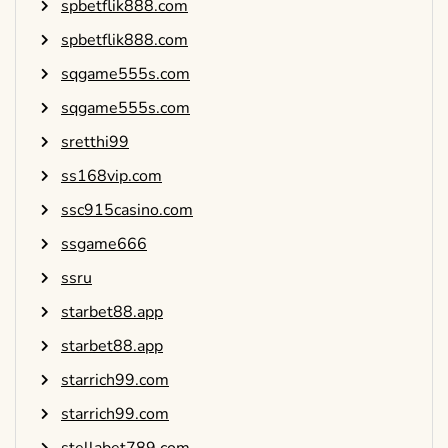
spbetflik888.com
spbetflik888.com
sqgame555s.com
sqgame555s.com
sretthi99
ss168vip.com
ssc915casino.com
ssgame666
ssru
starbet88.app
starbet88.app
starrich99.com
starrich99.com