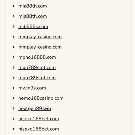
mia88th.com
mia88th.com
mib555s.com
mmplay-casino.com
mmplay-casino.com
mono16888.com
mun789slot.com
mun789slot.com
mwin9s.com
nemo168casino.com
nextgen99.win
niseko168bet.com
niseko168bet.com