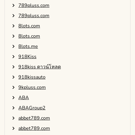
789pluss.com
789pluss.com
8lots.com
8lots.com
8lots.me
918Kiss
918kiss ดาวน์โหลด
918kissauto
9kpluss.com
ABA
ABAGroup2
abbet789.com
abbet789.com