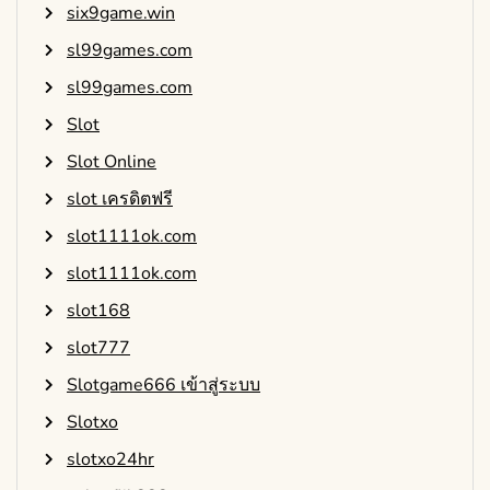
six9game.win
sl99games.com
sl99games.com
Slot
Slot Online
slot เครดิตฟรี
slot1111ok.com
slot1111ok.com
slot168
slot777
Slotgame666 เข้าสู่ระบบ
Slotxo
slotxo24hr