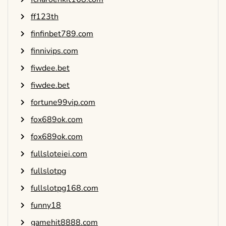
ff123th
finfinbet789.com
finnivips.com
fiwdee.bet
fiwdee.bet
fortune99vip.com
fox689ok.com
fox689ok.com
fullsloteiei.com
fullslotpg
fullslotpg168.com
funny18
gamehit8888.com