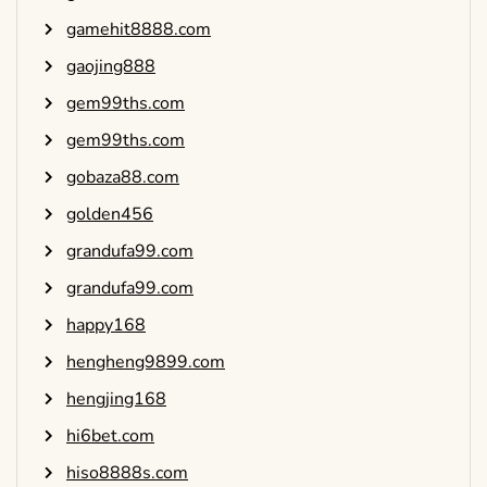
gamehit8888.com
gaojing888
gem99ths.com
gem99ths.com
gobaza88.com
golden456
grandufa99.com
grandufa99.com
happy168
hengheng9899.com
hengjing168
hi6bet.com
hiso8888s.com