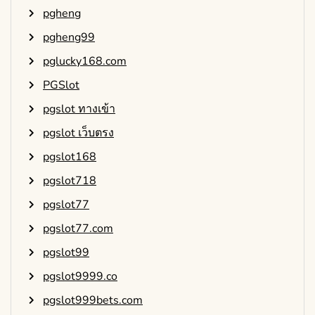
pgheng
pgheng99
pglucky168.com
PGSlot
pgslot ทางเข้า
pgslot เว็บตรง
pgslot168
pgslot718
pgslot77
pgslot77.com
pgslot99
pgslot9999.co
pgslot999bets.com