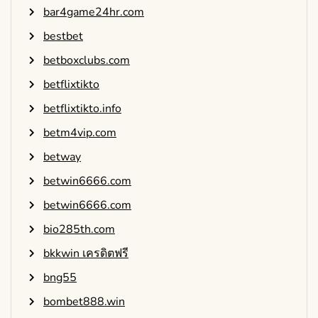
bar4game24hr.com
bestbet
betboxclubs.com
betflixtikto
betflixtikto.info
betm4vip.com
betway
betwin6666.com
betwin6666.com
bio285th.com
bkkwin เครดิตฟรี
bng55
bombet888.win