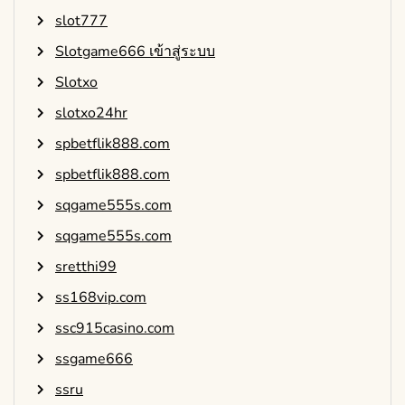
slot777
Slotgame666 เข้าสู่ระบบ
Slotxo
slotxo24hr
spbetflik888.com
spbetflik888.com
sqgame555s.com
sqgame555s.com
sretthi99
ss168vip.com
ssc915casino.com
ssgame666
ssru