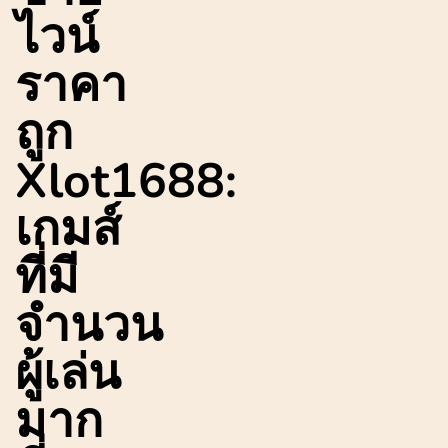
ไวน์
ราคา
ถูก
Xlot1688:
เกมส์
ที่มี
จำนวน
ผู้เล่น
มาก