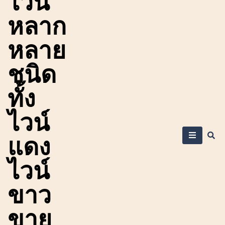
ไวน์
หลาก
หลาย
ชนิด
ทั้ง
ไวน์
แดง
ไวน์
ขาว
ขาย