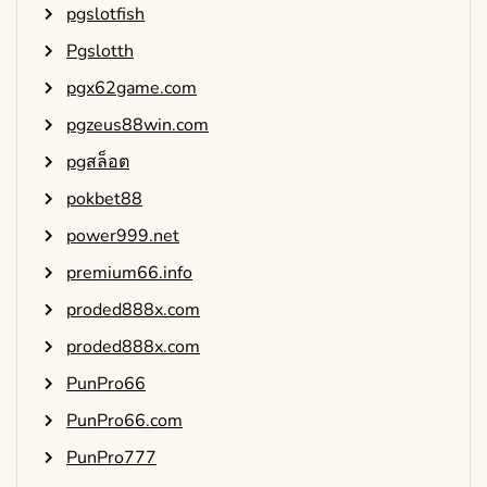
pgslotfish
Pgslotth
pgx62game.com
pgzeus88win.com
pgสล็อต
pokbet88
power999.net
premium66.info
proded888x.com
proded888x.com
PunPro66
PunPro66.com
PunPro777