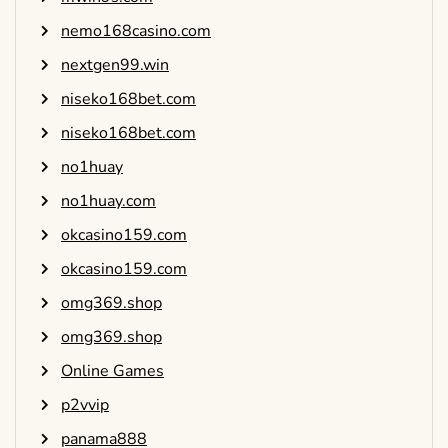
nemo168casino.com
nextgen99.win
niseko168bet.com
niseko168bet.com
no1huay
no1huay.com
okcasino159.com
okcasino159.com
omg369.shop
omg369.shop
Online Games
p2vvip
panama888