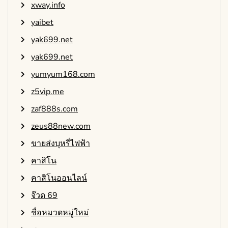
xway.info
yaibet
yak699.net
yak699.net
yumyum168.com
z5vip.me
zaf888s.com
zeus88new.com
ขายส่งบุหรี่ไฟฟ้า
คาสิโน
คาสิโนออนไลน์
จ๊วด 69
ชื่อหมวดหมู่ใหม่