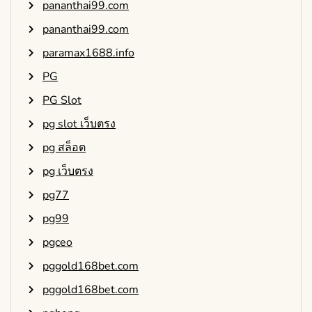
pananthai99.com
pananthai99.com
paramax1688.info
PG
PG Slot
pg slot เว็บตรง
pg สล็อต
pg เว็บตรง
pg77
pg99
pgceo
pggold168bet.com
pggold168bet.com