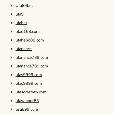
Ufa89bet
ufa9
ufabet
ufad168.com
ufaheno88.com
ufanance
ufanance789.com
ufanance789.com
ufas9999.com
ufas9999.com
ufasocietyth.com
ufawinner88
usa899.com