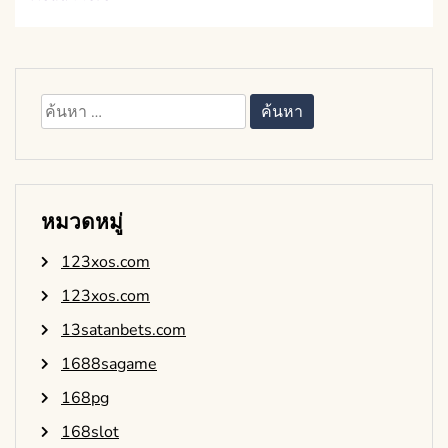
ค้นหา
สำหรับ:
หมวดหมู่
123xos.com
123xos.com
13satanbets.com
1688sagame
168pg
168slot