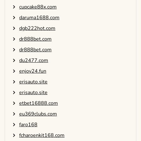
cupcake88x.com
daruma1688.com
dgb222hot.com
dr888bet.com
dr888bet.com
du2477.com
enjoy24.fun
erisauto.site
erisauto.site
etbet16888.com
eu369clubs.com
faro168
fcharoenkit168.com