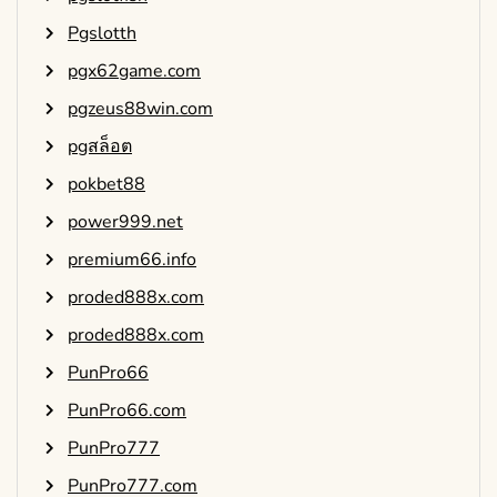
Pgslotth
pgx62game.com
pgzeus88win.com
pgสล็อต
pokbet88
power999.net
premium66.info
proded888x.com
proded888x.com
PunPro66
PunPro66.com
PunPro777
PunPro777.com