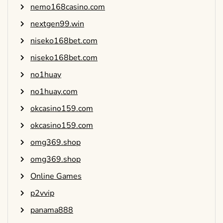
nemo168casino.com
nextgen99.win
niseko168bet.com
niseko168bet.com
no1huay
no1huay.com
okcasino159.com
okcasino159.com
omg369.shop
omg369.shop
Online Games
p2vvip
panama888