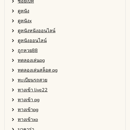
ซอยเบท
ดูหนัง
ดูหนังx
ดูหนังหนังออนไลน์
ดูหนังออนไลน์
ถูกหวย88
ทดลองเล่นpg
ทดลองเล่นสล็อต pg
ทะเบียนรถสวย
ทางเข้า live22
ทางเข้า pg
ทางเข้าpg
ทางเข้าxo
บาคาร่า