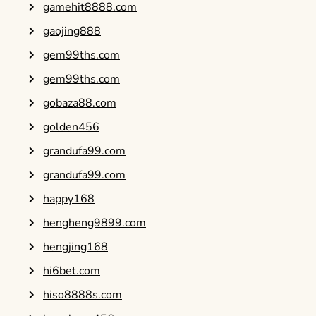
gamehit8888.com
gaojing888
gem99ths.com
gem99ths.com
gobaza88.com
golden456
grandufa99.com
grandufa99.com
happy168
hengheng9899.com
hengjing168
hi6bet.com
hiso8888s.com