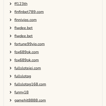
ff123th
finfinbet789.com
finnivips.com
fiwdee.bet
fiwdee.bet
fortune99vip.com
fox689ok.com
fox689ok.com
fullsloteiei.com
fullslotpg
fullslotpg168.com
funny18
gamehit8888.com