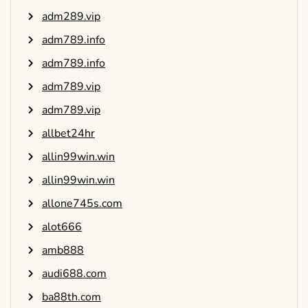
adm289.vip
adm789.info
adm789.info
adm789.vip
adm789.vip
allbet24hr
allin99win.win
allin99win.win
allone745s.com
alot666
amb888
audi688.com
ba88th.com