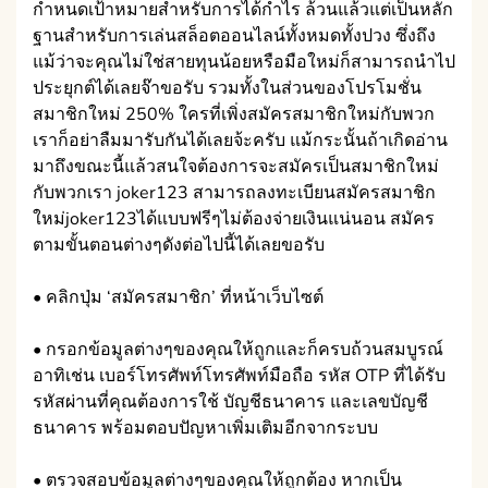
กำหนดเป้าหมายสำหรับการได้กำไร ล้วนแล้วแต่เป็นหลัก
ฐานสำหรับการเล่นสล็อตออนไลน์ทั้งหมดทั้งปวง ซึ่งถึง
แม้ว่าจะคุณไม่ใช่สายทุนน้อยหรือมือใหม่ก็สามารถนำไป
ประยุกต์ได้เลยจ๊าขอรับ รวมทั้งในส่วนของโปรโมชั่น
สมาชิกใหม่ 250% ใครที่เพิ่งสมัครสมาชิกใหม่กับพวก
เราก็อย่าลืมมารับกันได้เลยจ้ะครับ แม้กระนั้นถ้าเกิดอ่าน
มาถึงขณะนี้แล้วสนใจต้องการจะสมัครเป็นสมาชิกใหม่
กับพวกเรา joker123 สามารถลงทะเบียนสมัครสมาชิก
ใหม่joker123ได้แบบฟรีๆไม่ต้องจ่ายเงินแน่นอน สมัคร
ตามขั้นตอนต่างๆดังต่อไปนี้ได้เลยขอรับ
• คลิกปุ่ม ‘สมัครสมาชิก’ ที่หน้าเว็บไซต์
• กรอกข้อมูลต่างๆของคุณให้ถูกและก็ครบถ้วนสมบูรณ์
อาทิเช่น เบอร์โทรศัพท์โทรศัพท์มือถือ รหัส OTP ที่ได้รับ
รหัสผ่านที่คุณต้องการใช้ บัญชีธนาคาร และเลขบัญชี
ธนาคาร พร้อมตอบปัญหาเพิ่มเติมอีกจากระบบ
• ตรวจสอบข้อมูลต่างๆของคุณให้ถูกต้อง หากเป็น