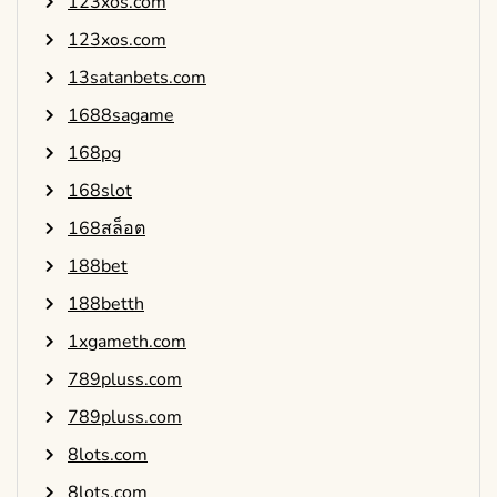
123xos.com
123xos.com
13satanbets.com
1688sagame
168pg
168slot
168สล็อต
188bet
188betth
1xgameth.com
789pluss.com
789pluss.com
8lots.com
8lots.com