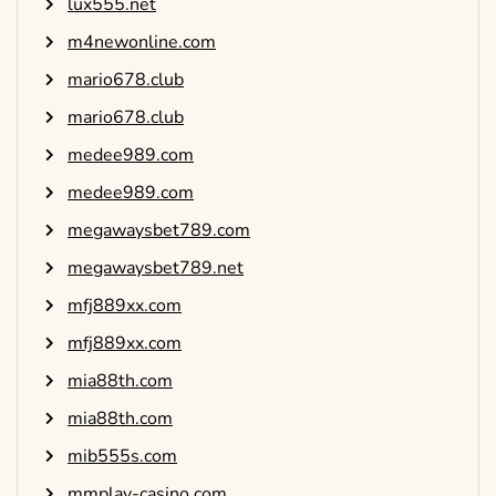
lux555.net
m4newonline.com
mario678.club
mario678.club
medee989.com
medee989.com
megawaysbet789.com
megawaysbet789.net
mfj889xx.com
mfj889xx.com
mia88th.com
mia88th.com
mib555s.com
mmplay-casino.com