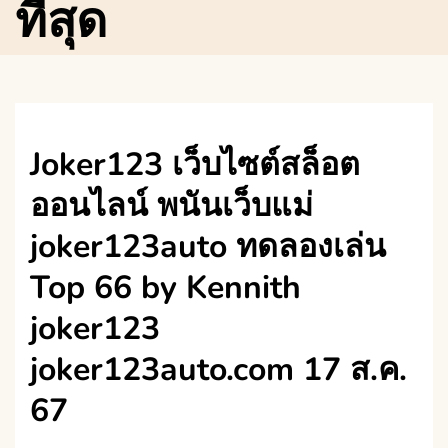
ที่สุด
Joker123 เว็บไซต์สล็อต
ออนไลน์ พนันเว็บแม่
joker123auto ทดลองเล่น
Top 66 by Kennith
joker123
joker123auto.com 17 ส.ค.
67