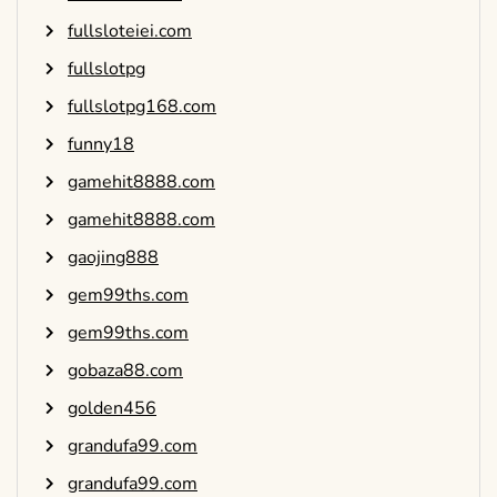
fullsloteiei.com
fullslotpg
fullslotpg168.com
funny18
gamehit8888.com
gamehit8888.com
gaojing888
gem99ths.com
gem99ths.com
gobaza88.com
golden456
grandufa99.com
grandufa99.com