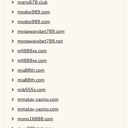
mario678.club
medee989.com
medee989.com
megawaysbet789.com
megawaysbet789.net
mfj889xx.com
mfj889xx.com
mia88th.com
mia88th.com
mib555s.com
mmplay-casino.com
mmplay-casino.com
mono16888.com