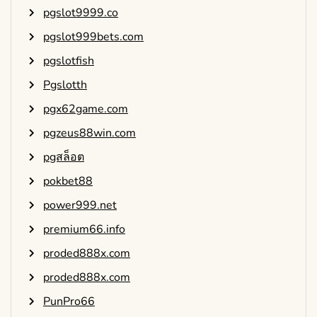
pgslot9999.co
pgslot999bets.com
pgslotfish
Pgslotth
pgx62game.com
pgzeus88win.com
pgสล็อต
pokbet88
power999.net
premium66.info
proded888x.com
proded888x.com
PunPro66