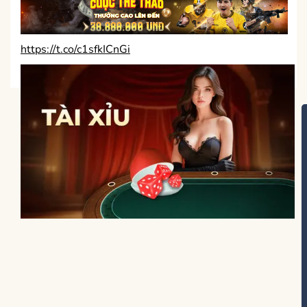
https://t.co/c1sfkICnGi
แนะแนว
เรื่อง