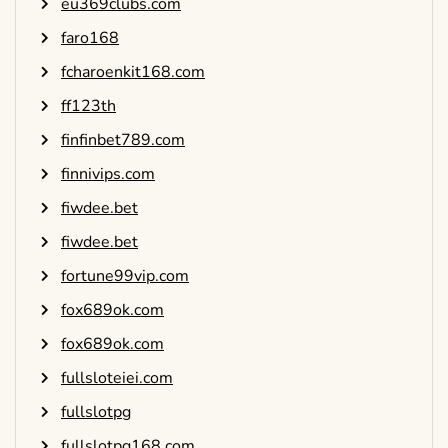
eu369clubs.com
faro168
fcharoenkit168.com
ff123th
finfinbet789.com
finnivips.com
fiwdee.bet
fiwdee.bet
fortune99vip.com
fox689ok.com
fox689ok.com
fullsloteiei.com
fullslotpg
fullslotpg168.com