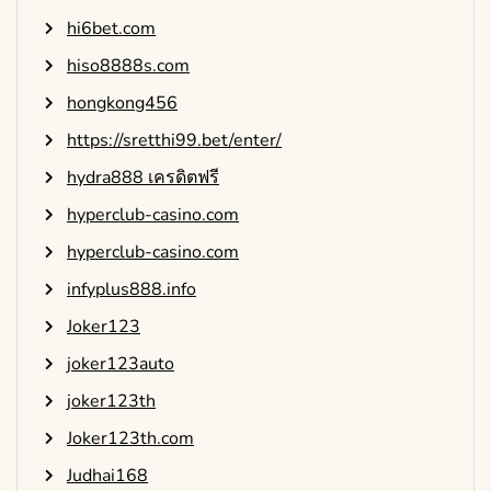
hi6bet.com
hiso8888s.com
hongkong456
https://sretthi99.bet/enter/
hydra888 เครดิตฟรี
hyperclub-casino.com
hyperclub-casino.com
infyplus888.info
Joker123
joker123auto
joker123th
Joker123th.com
Judhai168