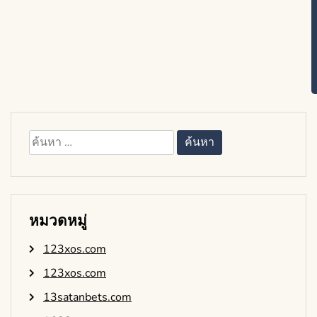
ค้นหา
สำหรับ:
หมวดหมู่
123xos.com
123xos.com
13satanbets.com