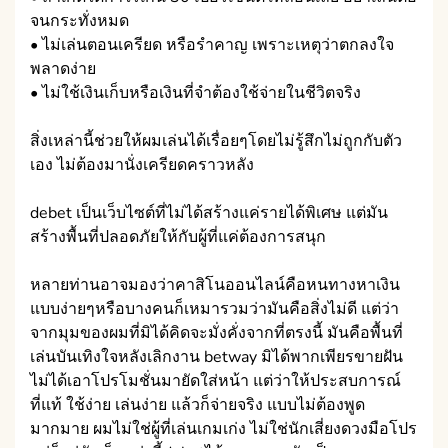
จนกระทั่งหมด
• ไม่เล่นตอนเครียด หรือรำคาญ เพราะเหตุว่าตกลงใจ
พลาดง่าย
• ไม่ใช้เงินเก็บหรือเงินที่จำต้องใช้จ่ายในชีวิตจริง
สิ่งเหล่านี้ช่วยให้ผมเล่นได้เรื่อยๆโดยไม่รู้สึกไม่ถูกกับตัว
เอง ไม่ต้องมานั่งเครียดคราวหลัง
debet เป็นเว็บไซต์ที่ไม่ได้สร้างแค่รายได้พิเศษ แต่มัน
สร้างพื้นที่ปลอดภัยให้กับผู้ที่แค่ต้องการสนุก
หลายท่านอาจมองว่าคาสิโนออนไลน์คือหนทางหาเงิน
แบบง่ายๆหรือบางคนก็เหมารวมว่ามันคือสิ่งไม่ดี แต่ว่า
จากมุมของผมที่มิได้คิดจะมั่งคั่งจากที่ตรงนี้ มันคือพื้นที่
เล่นบันเทิงใจหลังเลิกงาน betway มิได้พากเพียรขายฝัน
ไม่ได้เอาโปรโมชั่นมายัดใส่หน้า แต่ว่าให้ประสบการณ์
ที่แท้ ใช้ง่าย เล่นง่าย แล้วก็จ่ายจริง แบบไม่ต้องพูด
มากมาย ผมไม่ใช่ผู้ที่เล่นเกมเก่ง ไม่ใช่นักเสี่ยงดวงมือโปร