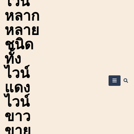
ไวน์
หลาก
หลาย
ชนิด
ทั้ง
ไวน์
แดง
ไวน์
ขาว
ขาย