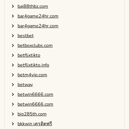
baj88thbz.com
bar4game24hr.com
bar4game24hr.com
bestbet
betboxclubs.com
betflixtikto
betflixtikto.info
betm4vip.com
betway
betwin6666.com
betwin6666.com
bio285th.com
bkkwin เครดิตฟรี