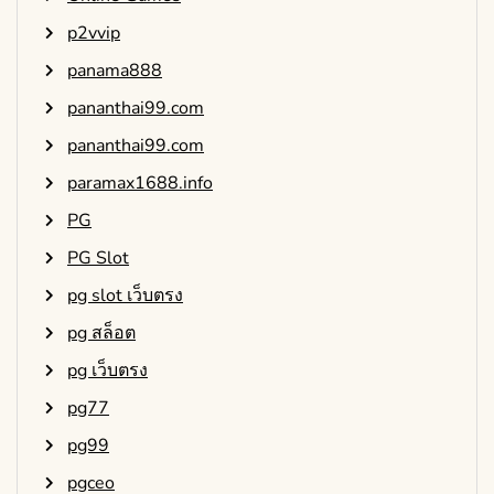
p2vvip
panama888
pananthai99.com
pananthai99.com
paramax1688.info
PG
PG Slot
pg slot เว็บตรง
pg สล็อต
pg เว็บตรง
pg77
pg99
pgceo