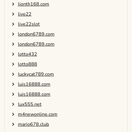
lionth168.com
live22
live22slot
london6789.com
london6789.com
lotto432
lotto888
luckycat789.com
luis16888.com
luis16888.com
lux555.net
m4newonline.com
mario678.club