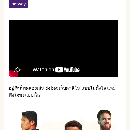
betway
อยู่ดีๆก็ทดลองเล่น debet เว็บคาสิโน แบบไม่ตั้งใจ และ
พึงใจซะแบบนั้น