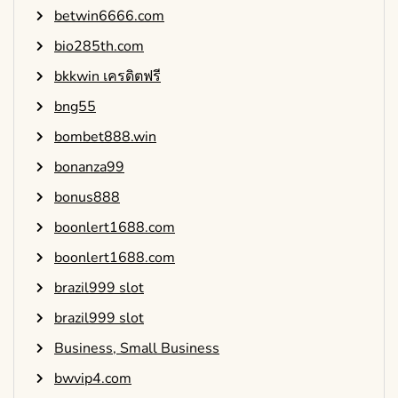
betwin6666.com
bio285th.com
bkkwin เครดิตฟรี
bng55
bombet888.win
bonanza99
bonus888
boonlert1688.com
boonlert1688.com
brazil999 slot
brazil999 slot
Business, Small Business
bwvip4.com