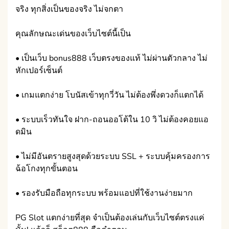
จริง ทุกสิ่งเป็นของจริง ไม่จกตา
คุณลักษณะเด่นของเว็บไซต์นี้เป็น
• เป็นเว็บ bonus888 เว็บตรงของแท้ ไม่ผ่านตัวกลาง ไม่
หักเปอร์เซ็นต์
• เกมแตกง่าย โบนัสเข้าทุกวี่วัน ไม่ต้องพึ่งดวงก็แตกได้
• ระบบเร็วทันใจ ฝาก-ถอนออโต้ใน 10 วิ ไม่ต้องคอยแอ
ดมิน
• ไม่มีอันตรายสูงสุดด้วยระบบ SSL + ระบบคุ้มครองการ
ฉ้อโกงทุกขั้นตอน
• รองรับมือถือทุกระบบ พร้อมแอปที่ใช้งานง่ายมาก
PG Slot แตกง่ายที่สุด จำเป็นต้องเล่นกับเว็บไซต์ตรงแค่