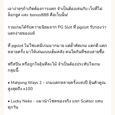
เอาง่ายๆถ้าเกิดต้องการแตก จำเป็นต้องเล่นกับ เว็บที่ไม่
ล็อกยูส และ bonus888 คือเว็บนั้น!
รวมเกมได้รับความนิยมจาก PG Slot ที่ pgslot รับรองว่า
แตกง่ายของแท้
ที่ pgslot ไม่ใช่แค่มีเกมมากมาย แต่ย้ำคัดเกม แตกดี แตก
หลายครั้ง มาให้เล่นแบบเต็มคลัง คนใดกันที่ชอบสายซื้อ
ฟรีสปิน หรือถูกใจลุ้นทีละไม้ จำเป็นต้องประทับใจเกม
กลุ่มนี้
• Mahjong Ways 2 – เกมแตกหลายครั้งแห่งปี ลุ้นตัวคูณ
สูงสุดถึง x100
• Lucky Neko – แมวนำโชคของจริง แจก Scatter แทบ
ทุกวัน