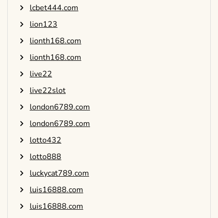
lcbet444.com
lion123
lionth168.com
lionth168.com
live22
live22slot
london6789.com
london6789.com
lotto432
lotto888
luckycat789.com
luis16888.com
luis16888.com