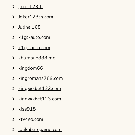
joker123th
Joker123th.com
Judhai168
k1gt-auto.com
k1gt-auto.com
khumsup888.me
kingdom66
kingromans789.com
kingxxxbet123.com
kingxxxbet123.com
kiss918
ktv4sd.com
lalikabetsgame.com