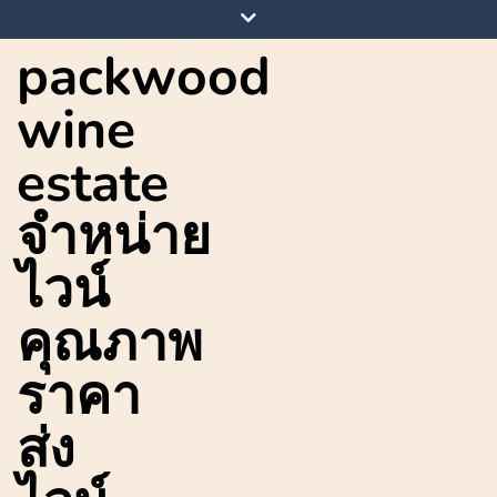
Skip
to
packwood
content
wine
estate
จำหน่าย
ไวน์
คุณภาพ
ราคา
ส่ง