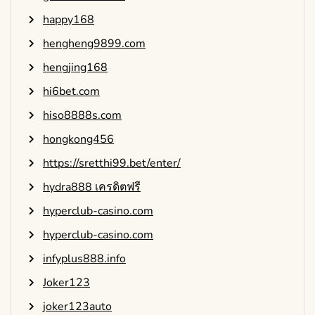
happy168
hengheng9899.com
hengjing168
hi6bet.com
hiso8888s.com
hongkong456
https://sretthi99.bet/enter/
hydra888 เครดิตฟรี
hyperclub-casino.com
hyperclub-casino.com
infyplus888.info
Joker123
joker123auto