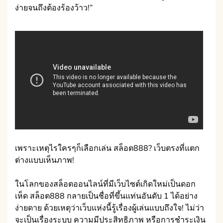
ง่ายจนถึงต้องร้องว้าว!”
เพราะเหตุไรใครๆก็เลือกเล่น สล็อต888? เว็บตรงที่แตก
ต่างแบบเห็นภาพ!
ในโลกของสล็อตออนไลน์ที่มีเว็บไซต์เกิดใหม่เป็นดอก
เห็ด สล็อต888 กลายเป็นชื่อที่ขึ้นแท่นอันดับ 1 ได้อย่าง
ง่ายดาย ด้วยเหตุว่าเว็บแห่งนี้รู้เรื่องผู้เล่นแบบถึงใจ! ไม่ว่า
จะเป็นเรื่องระบบ ความมีประสิทธิภาพ หรือการชำระเงิน