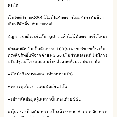
คนใด
เว็บไซต์ bonus888 นี้ไม่เป็นอันตรายไหม? ประกันด้วย
เกียรติศักดิ์ระดับประเทศ!
ปัญหายอดฮิต: เล่นกับ pgslot แล้วไม่มีอันตรายจริงไหม?
คำตอบคือ: ไม่เป็นอันตราย 100% เพราะว่าเราเป็น เว็บ
ตรงลิขสิทธิ์แท้จากค่าย PG Soft ไม่ผ่านเอเย่นต์ ไม่มีการ
ปรับปรุงแก้ไขระบบเกมใดๆทั้งหมดทั้งปวง ยิ่งกว่านั้น:
• มีหนังสือรับรองเกมแท้จากค่าย PG
• ตรวจดูเรื่องราวเดิมพันย้อนไปได้
• เข้ารหัสข้อมูลผู้เล่นทุกขั้นตอนด้วย SSL
• คุ้มครองป้องกันการคดโกงด้วยระบบ AI ตรวจจับการก