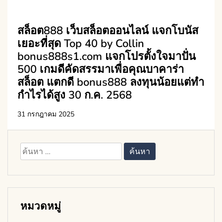
สล็อต888 เว็บสล็อตออนไลน์ แจกโบนัส
เยอะที่สุด Top 40 by Collin
bonus888s1.com แจกโปรตั้งใจมาปั่น
500 เกมดีคัดสรรมาเพื่อคุณบาคาร่า
สล็อต แตกดี bonus888 ลงทุนน้อยแต่ทำ
กำไรได้สูง 30 ก.ค. 2568
31 กรกฎาคม 2025
ค้นหา
สำหรับ:
หมวดหมู่