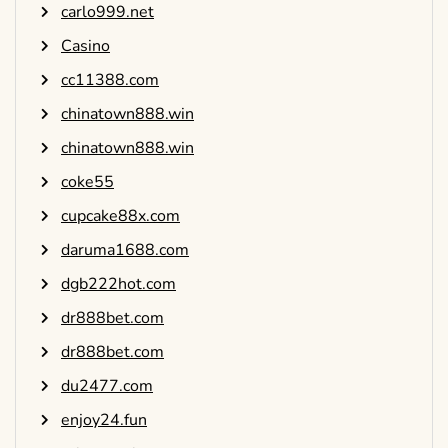
carlo999.net
Casino
cc11388.com
chinatown888.win
chinatown888.win
coke55
cupcake88x.com
daruma1688.com
dgb222hot.com
dr888bet.com
dr888bet.com
du2477.com
enjoy24.fun