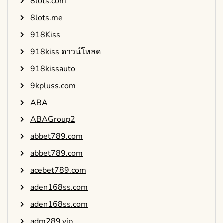
8lots.com
8lots.me
918Kiss
918kiss ดาวน์โหลด
918kissauto
9kpluss.com
ABA
ABAGroup2
abbet789.com
abbet789.com
acebet789.com
aden168ss.com
aden168ss.com
adm289.vip