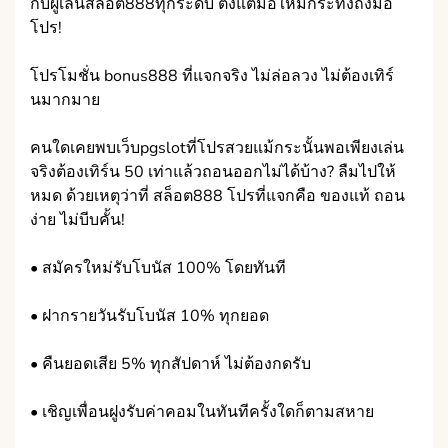
กับผู้เล่นสล็อต888ทุกระดับ ตั้งแต่มือใหม่กระทั่งถึงมือ
โปร!
โปรโมชั่น bonus888 ที่แจกจริง ไม่ล่อลวง ไม่ต้องเทิร์
นมากมาย
คนใดเคยพบเว็บpgslotที่โปรสวยแม้กระนั้นพอเพียงเล่น
จริงต้องเทิร์น 50 เท่าแล้วถอนออกไม่ได้บ้าง? ลืมไปให้
หมด ด้วยเหตุว่าที่ สล็อต888 โปรที่แจกคือ ของแท้ ถอน
ง่าย ไม่บีบคั้น!
• สมัครใหม่รับโบนัส 100% โดยทันที
• ฝากรายวันรับโบนัส 10% ทุกยอด
• คืนยอดเสีย 5% ทุกสัปดาห์ ไม่ต้องกดรับ
• เชิญเพื่อนฝูงรับค่าคอมในทันทีครั้งใดก็ตามสหาย